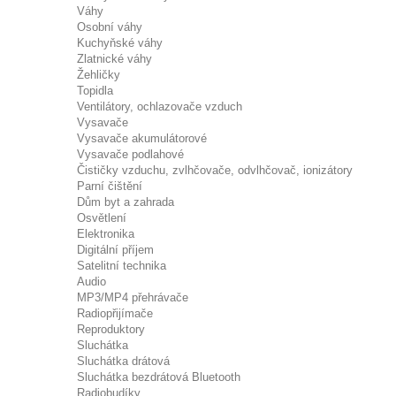
Váhy
Osobní váhy
Kuchyňské váhy
Zlatnické váhy
Žehličky
Topidla
Ventilátory, ochlazovače vzduch
Vysavače
Vysavače akumulátorové
Vysavače podlahové
Čističky vzduchu, zvlhčovače, odvlhčovač, ionizátory
Parní čištění
Dům byt a zahrada
Osvětlení
Elektronika
Digitální příjem
Satelitní technika
Audio
MP3/MP4 přehrávače
Radiopřijímače
Reproduktory
Sluchátka
Sluchátka drátová
Sluchátka bezdrátová Bluetooth
Radiobudíky