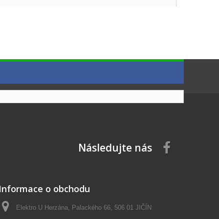
Následujte nás
Informace o obchodu
Elektro U Herzána, Palackého 66, 506 01 JIČÍN