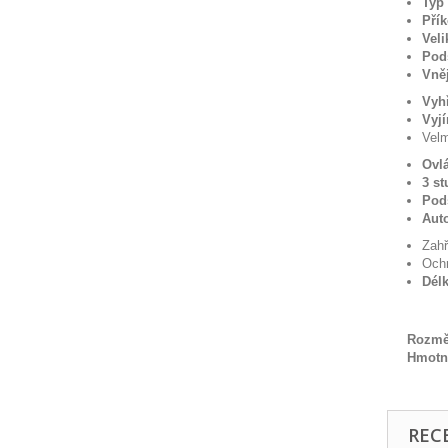
Typ 
Přík
Veli
Pod
Vněj
Vyhř
Vyj
Velm
Ovl
3 s
Pods
Aut
Zahř
Ochr
Délk
Rozměr
Hmotno
REC