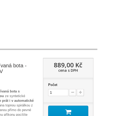
889,00 Kč
ívaná bota -
cena s DPH
V
Počet
ívaná bota s
kou
ze syntetické
 prát i v automatické
ána topnou spirálkou z
vanou přímo do pevné
mu příkonu pocítíte