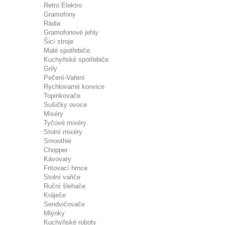
Retro Elektro
Gramofony
Rádia
Gramofonové jehly
Šicí stroje
Malé spotřebiče
Kuchyňské spotřebiče
Grily
Pečení-Vaření
Rychlovarné konvice
Topinkovače
Sušičky ovoce
Mixéry
Tyčové mixéry
Stolní mixéry
Smoothie
Chopper
Kávovary
Fritovací hrnce
Stolní vařiče
Ruční šlehače
Kráječe
Sendvičovače
Mlýnky
Kuchyňské roboty