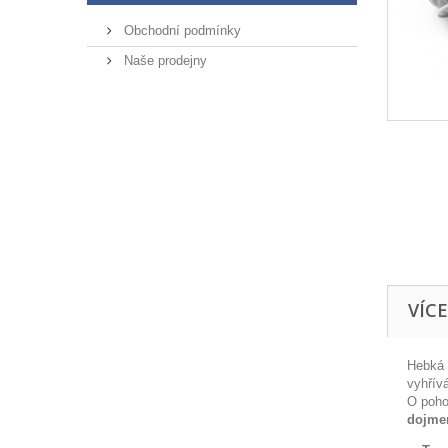
Obchodní podmínky
Naše prodejny
VÍC
Hebká 
vyhřív
O poho
dojm