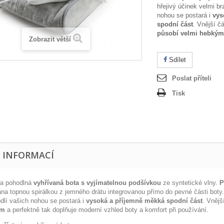
hřejivý účinek velmi br
nohou se postará i
vys
spodní část
. Vnější č
působí velmi hebký
Zobrazit větší
Sdílet
Poslat příteli
Tisk
E INFORMACÍ
a pohodlná
vyhřívaná bota s vyjímatelnou podšívkou
ze syntetické vlny.
P
ána topnou spirálkou z jemného drátu integrovanou přímo do pevné části boty.
dlí vašich nohou se postará i
vysoká a příjemně měkká spodní část
. Vnějš
em
a perfektně tak doplňuje moderní vzhled boty a komfort při používání.