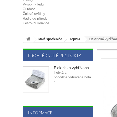
Výrobník ledu
Outdoor
Čelové svítilny
Rádio do přírody
Cestovní konvice
Malé spotřebiče
Topidla
Elektrická vyhřív
PROHLÉDNUTÉ PRODUKTY
Elektrická vyhřívaná...
Hebká a
pohodlná vyhřívaná bota
s...
INFORMACE