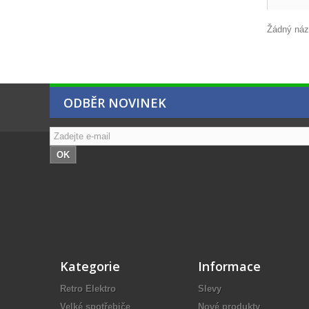
Žádný názo
ODBĚR NOVINEK
OK
Kategorie
Informace
Retro Elektro
Slevy
Velké spotřebiče
Nové produkty