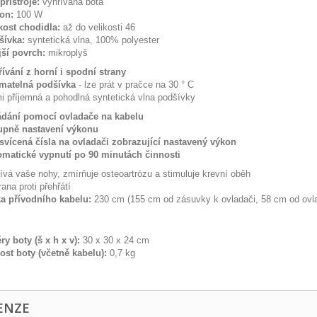
přístroje:
vyhřívaná bota
on:
100 W
kost chodidla:
až do velikosti 46
šívka:
syntetická vlna, 100% polyester
ší povrch:
mikroplyš
ívání z horní i spodní strany
ímatelná podšívka
- lze prát v pračce na 30 ° C
i příjemná a pohodlná syntetická vlna podšívky
ádání pomocí ovladače na kabelu
tupně nastavení výkonu
vícená čísla na ovladači zobrazující nastavený výkon
omatické vypnutí po 90 minutách činnosti
ívá vaše nohy, zmírňuje osteoartrózu a stimuluje krevní oběh
ana proti přehřátí
a přívodního kabelu:
230 cm (155 cm od zásuvky k ovladači, 58 cm od ovla
y boty (š x h x v):
30 x 30 x 24 cm
st boty (včetně kabelu):
0,7 kg
ENZE