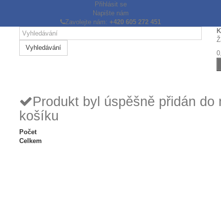
Přihlásit se
Napište nám
Zavolejte nám:
+420 605 272 451
K
Ž
Vyhledávání
0
Produkt byl úspěšně přidán do
košíku
Počet
Celkem