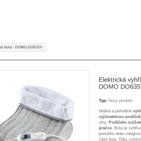
aná bota - DOMO DO635V
Elektrická vyhř
DOMO DO635
Typ:
Nový produkt
Hebká a pohodlná
vyhř
vyjímatelnou podšív
vlny.
Podšívku můžete
pračce.
Bota je vyhřív
jemného drátu integro
části boty. Díky vyšší