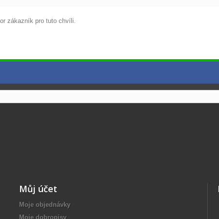
r zákazník pro tuto chvíli.
Můj účet
Moje objednávky
Moje dobropisy