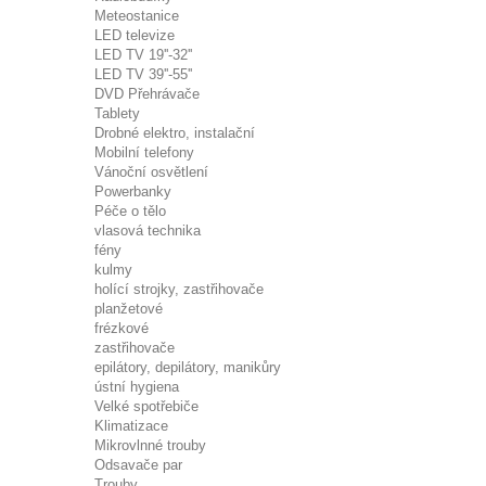
Meteostanice
LED televize
LED TV 19''-32''
LED TV 39''-55''
DVD Přehrávače
Tablety
Drobné elektro, instalační
Mobilní telefony
Vánoční osvětlení
Powerbanky
Péče o tělo
vlasová technika
fény
kulmy
holící strojky, zastřihovače
planžetové
frézkové
zastřihovače
epilátory, depilátory, manikůry
ústní hygiena
Velké spotřebiče
Klimatizace
Mikrovlnné trouby
Odsavače par
Trouby