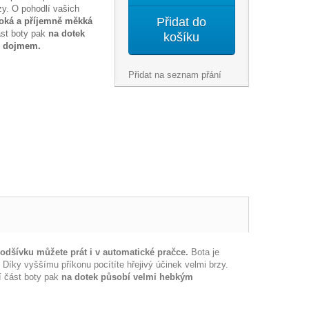
zy. O pohodlí vašich
Přidat do
oká a příjemně měkká
ást boty pak
na dotek
košíku
m dojmem.
Přidat na seznam přání
odšívku můžete prát i v automatické pračce.
Bota je
 Díky vyššímu příkonu pocítíte hřejivý účinek velmi brzy.
í část boty pak
na dotek působí velmi hebkým