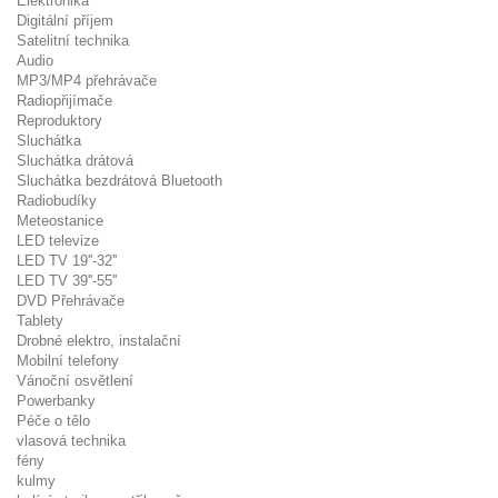
Elektronika
Digitální příjem
Satelitní technika
Audio
MP3/MP4 přehrávače
Radiopřijímače
Reproduktory
Sluchátka
Sluchátka drátová
Sluchátka bezdrátová Bluetooth
Radiobudíky
Meteostanice
LED televize
LED TV 19''-32''
LED TV 39''-55''
DVD Přehrávače
Tablety
Drobné elektro, instalační
Mobilní telefony
Vánoční osvětlení
Powerbanky
Péče o tělo
vlasová technika
fény
kulmy