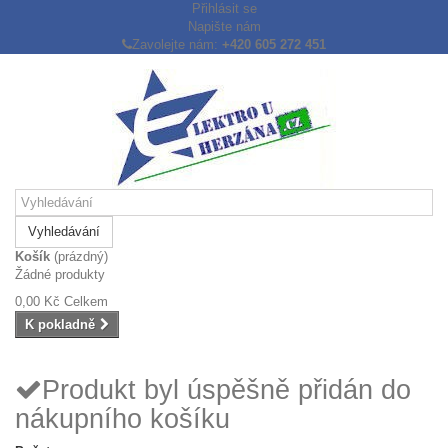
Přihlásit se
Napište nám
Zavolejte nám:
+420 605 272 451
Vyhledávání
Košík
(prázdný)
Žádné produkty
0,00 Kč
Celkem
K pokladně
Produkt byl úspěšně přidán do
nákupního košíku