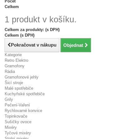
Počet
Celkem
1 produkt v košíku.
Celkem za produkty: (s DPH)
Celkem (s DPH)
Pokračovat v nákupu
Objednat
Kategorie
Retro Elektro
Gramofony
Rádia
Gramofonové jehly
Šicí stroje
Malé spotřebiče
Kuchyňské spotřebiče
Grily
Pečení-Vaření
Rychlovarné konvice
Topinkovače
Sušičky ovoce
Mixéry
Tyčové mixéry
Stolní mixéry