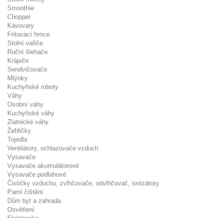
Smoothie
Chopper
Kávovary
Fritovací hrnce
Stolní vařiče
Ruční šlehače
Kráječe
Sendvičovače
Mlýnky
Kuchyňské roboty
Váhy
Osobní váhy
Kuchyňské váhy
Zlatnické váhy
Žehličky
Topidla
Ventilátory, ochlazovače vzduch
Vysavače
Vysavače akumulátorové
Vysavače podlahové
Čističky vzduchu, zvlhčovače, odvlhčovač, ionizátory
Parní čištění
Dům byt a zahrada
Osvětlení