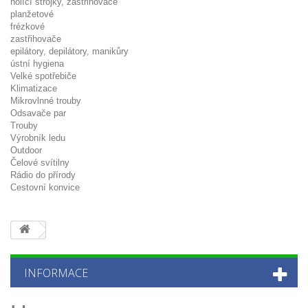
holící strojky, zastřihovače
planžetové
frézkové
zastřihovače
epilátory, depilátory, manikůry
ústní hygiena
Velké spotřebiče
Klimatizace
Mikrovlnné trouby
Odsavače par
Trouby
Výrobník ledu
Outdoor
Čelové svítilny
Rádio do přírody
Cestovní konvice
INFORMACE