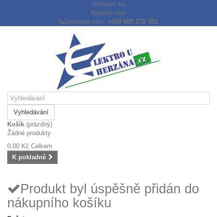
Přihlásit se
Napište nám
Zavolejte nám:
+420 605 272 451
Vyhledávání
Košík
(prázdný)
Žádné produkty
0,00 Kč
Celkem
K pokladně
Produkt byl úspěšně přidán do
nákupního košíku