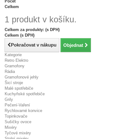
Počet
Celkem
1 produkt v košíku.
Celkem za produkty: (s DPH)
Celkem (s DPH)
Pokračovat v nákupu
Objednat
Kategorie
Retro Elektro
Gramofony
Rádia
Gramofonové jehly
Šicí stroje
Malé spotřebiče
Kuchyňské spotřebiče
Grily
Pečení-Vaření
Rychlovarné konvice
Topinkovače
Sušičky ovoce
Mixéry
Tyčové mixéry
Stolní mixéry