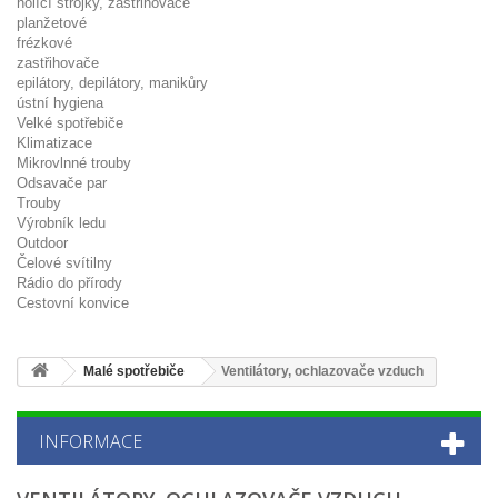
holící strojky, zastřihovače
planžetové
frézkové
zastřihovače
epilátory, depilátory, manikůry
ústní hygiena
Velké spotřebiče
Klimatizace
Mikrovlnné trouby
Odsavače par
Trouby
Výrobník ledu
Outdoor
Čelové svítilny
Rádio do přírody
Cestovní konvice
Malé spotřebiče
Ventilátory, ochlazovače vzduch
INFORMACE