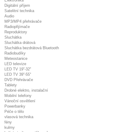
Elektronika
Digitální příjem
Satelitní technika
Audio
MP3/MP4 přehrávače
Radiopřijímače
Reproduktory
Sluchátka
Sluchátka drátová
Sluchátka bezdrátová Bluetooth
Radiobudíky
Meteostanice
LED televize
LED TV 19''-32''
LED TV 39''-55''
DVD Přehrávače
Tablety
Drobné elektro, instalační
Mobilní telefony
Vánoční osvětlení
Powerbanky
Péče o tělo
vlasová technika
fény
kulmy