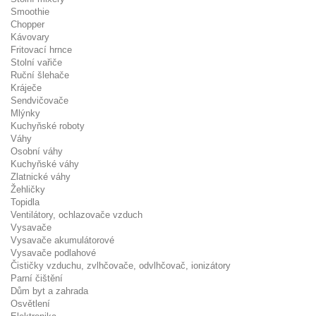
Smoothie
Chopper
Kávovary
Fritovací hrnce
Stolní vařiče
Ruční šlehače
Kráječe
Sendvičovače
Mlýnky
Kuchyňské roboty
Váhy
Osobní váhy
Kuchyňské váhy
Zlatnické váhy
Žehličky
Topidla
Ventilátory, ochlazovače vzduch
Vysavače
Vysavače akumulátorové
Vysavače podlahové
Čističky vzduchu, zvlhčovače, odvlhčovač, ionizátory
Parní čištění
Dům byt a zahrada
Osvětlení