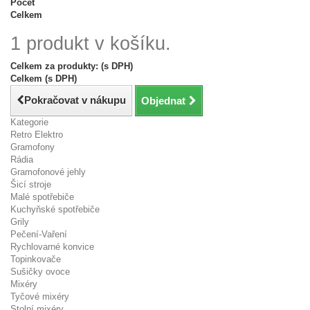
Počet
Celkem
1 produkt v košíku.
Celkem za produkty: (s DPH)
Celkem (s DPH)
Pokračovat v nákupu
Objednat
Kategorie
Retro Elektro
Gramofony
Rádia
Gramofonové jehly
Šicí stroje
Malé spotřebiče
Kuchyňské spotřebiče
Grily
Pečení-Vaření
Rychlovarné konvice
Topinkovače
Sušičky ovoce
Mixéry
Tyčové mixéry
Stolní mixéry