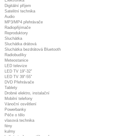
Elektronika
Digitální příjem
Satelitní technika
Audio
MP3/MP4 přehrávače
Radiopřijímače
Reproduktory
Sluchátka
Sluchátka drátová
Sluchátka bezdrátová Bluetooth
Radiobudíky
Meteostanice
LED televize
LED TV 19''-32''
LED TV 39''-55''
DVD Přehrávače
Tablety
Drobné elektro, instalační
Mobilní telefony
Vánoční osvětlení
Powerbanky
Péče o tělo
vlasová technika
fény
kulmy