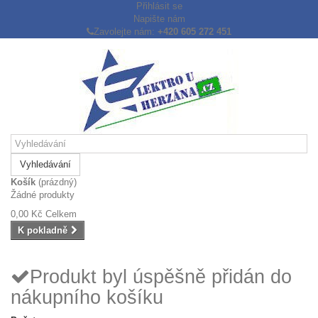
Přihlásit se
Napište nám
Zavolejte nám:
+420 605 272 451
Vyhledávání
Košík
(prázdný)
Žádné produkty
0,00 Kč
Celkem
K pokladně
Produkt byl úspěšně přidán do
nákupního košíku