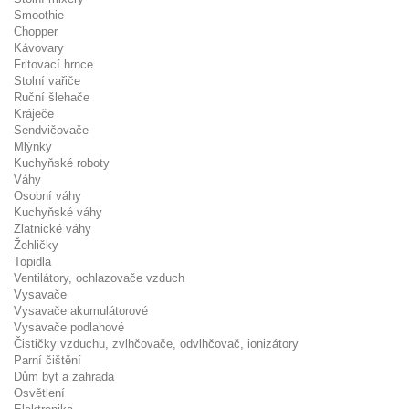
Smoothie
Chopper
Kávovary
Fritovací hrnce
Stolní vařiče
Ruční šlehače
Kráječe
Sendvičovače
Mlýnky
Kuchyňské roboty
Váhy
Osobní váhy
Kuchyňské váhy
Zlatnické váhy
Žehličky
Topidla
Ventilátory, ochlazovače vzduch
Vysavače
Vysavače akumulátorové
Vysavače podlahové
Čističky vzduchu, zvlhčovače, odvlhčovač, ionizátory
Parní čištění
Dům byt a zahrada
Osvětlení