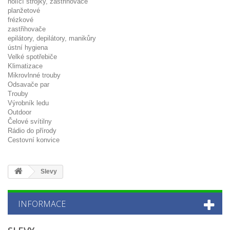
holící strojky, zastřihovače
planžetové
frézkové
zastřihovače
epilátory, depilátory, manikůry
ústní hygiena
Velké spotřebiče
Klimatizace
Mikrovlnné trouby
Odsavače par
Trouby
Výrobník ledu
Outdoor
Čelové svítilny
Rádio do přírody
Cestovní konvice
Slevy
INFORMACE