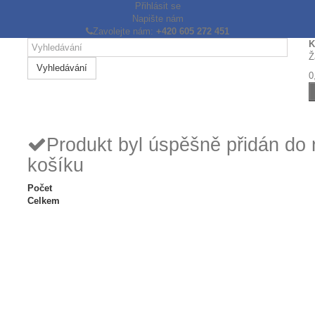
Přihlásit se
Napište nám
Zavolejte nám:
+420 605 272 451
K
Ž
Vyhledávání
0
Produkt byl úspěšně přidán do
košíku
Počet
Celkem