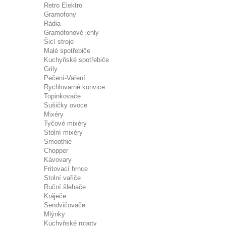
Retro Elektro
Gramofony
Rádia
Gramofonové jehly
Šicí stroje
Malé spotřebiče
Kuchyňské spotřebiče
Grily
Pečení-Vaření
Rychlovarné konvice
Topinkovače
Sušičky ovoce
Mixéry
Tyčové mixéry
Stolní mixéry
Smoothie
Chopper
Kávovary
Fritovací hrnce
Stolní vařiče
Ruční šlehače
Kráječe
Sendvičovače
Mlýnky
Kuchyňské roboty