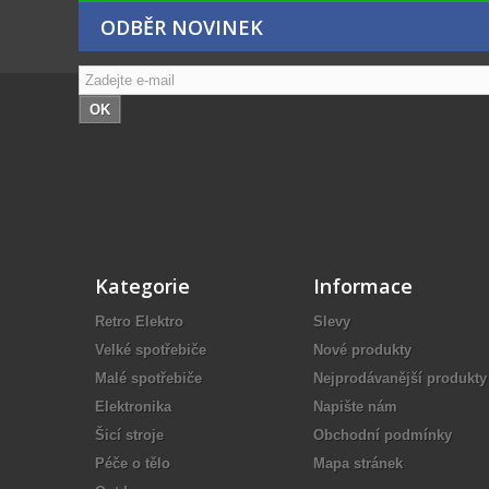
ODBĚR NOVINEK
OK
Kategorie
Informace
Retro Elektro
Slevy
Velké spotřebiče
Nové produkty
Malé spotřebiče
Nejprodávanější produkty
Elektronika
Napište nám
Šicí stroje
Obchodní podmínky
Péče o tělo
Mapa stránek