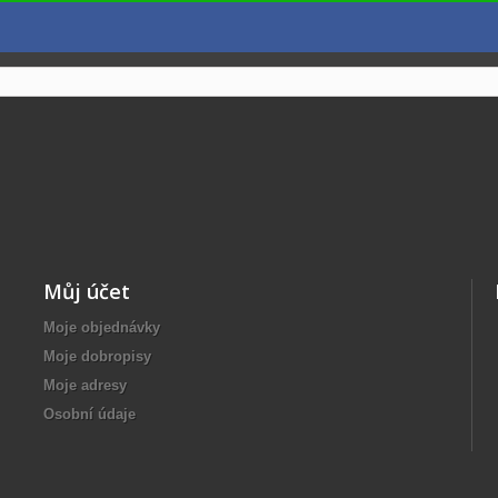
Můj účet
Moje objednávky
Moje dobropisy
Moje adresy
Osobní údaje