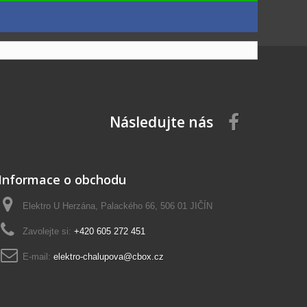
Následujte nás
Informace o obchodu
Elektro U Herzána, Palackého 66, 506 01 JIČÍN
Zavolejte si:
+420 605 272 451
E-mail:
elektro-chalupova@cbox.cz