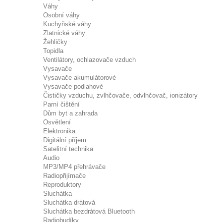
Váhy
Osobní váhy
Kuchyňské váhy
Zlatnické váhy
Žehličky
Topidla
Ventilátory, ochlazovače vzduch
Vysavače
Vysavače akumulátorové
Vysavače podlahové
Čističky vzduchu, zvlhčovače, odvlhčovač, ionizátory
Parní čištění
Dům byt a zahrada
Osvětlení
Elektronika
Digitální příjem
Satelitní technika
Audio
MP3/MP4 přehrávače
Radiopřijímače
Reproduktory
Sluchátka
Sluchátka drátová
Sluchátka bezdrátová Bluetooth
Radiobudíky