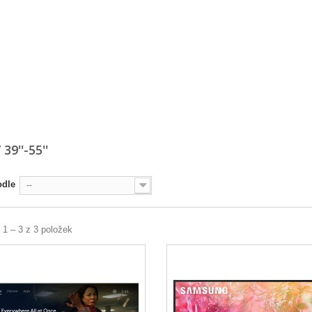
39''-55''
odle
--
 1 – 3 z 3 položek