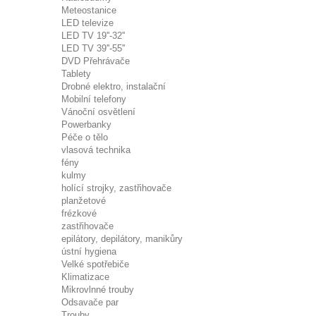
Meteostanice
LED televize
LED TV 19''-32''
LED TV 39''-55''
DVD Přehrávače
Tablety
Drobné elektro, instalační
Mobilní telefony
Vánoční osvětlení
Powerbanky
Péče o tělo
vlasová technika
fény
kulmy
holící strojky, zastřihovače
planžetové
frézkové
zastřihovače
epilátory, depilátory, manikůry
ústní hygiena
Velké spotřebiče
Klimatizace
Mikrovlnné trouby
Odsavače par
Trouby