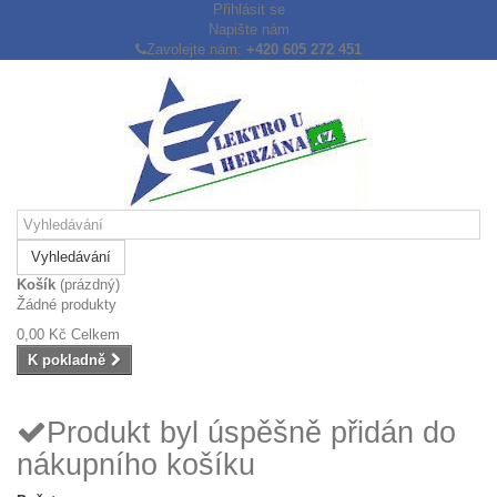
Přihlásit se
Napište nám
Zavolejte nám:
+420 605 272 451
Vyhledávání
Košík
(prázdný)
Žádné produkty
0,00 Kč
Celkem
K pokladně
Produkt byl úspěšně přidán do
nákupního košíku