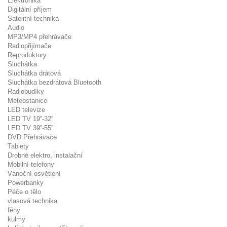
Elektronika
Digitální příjem
Satelitní technika
Audio
MP3/MP4 přehrávače
Radiopřijímače
Reproduktory
Sluchátka
Sluchátka drátová
Sluchátka bezdrátová Bluetooth
Radiobudíky
Meteostanice
LED televize
LED TV 19''-32''
LED TV 39''-55''
DVD Přehrávače
Tablety
Drobné elektro, instalační
Mobilní telefony
Vánoční osvětlení
Powerbanky
Péče o tělo
vlasová technika
fény
kulmy