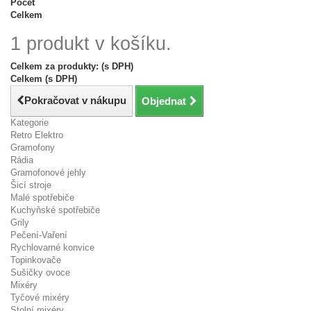
Počet
Celkem
1 produkt v košíku.
Celkem za produkty: (s DPH)
Celkem (s DPH)
Pokračovat v nákupu
Objednat
Kategorie
Retro Elektro
Gramofony
Rádia
Gramofonové jehly
Šicí stroje
Malé spotřebiče
Kuchyňské spotřebiče
Grily
Pečení-Vaření
Rychlovarné konvice
Topinkovače
Sušičky ovoce
Mixéry
Tyčové mixéry
Stolní mixéry