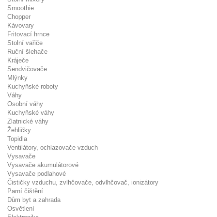
Smoothie
Chopper
Kávovary
Fritovací hrnce
Stolní vařiče
Ruční šlehače
Kráječe
Sendvičovače
Mlýnky
Kuchyňské roboty
Váhy
Osobní váhy
Kuchyňské váhy
Zlatnické váhy
Žehličky
Topidla
Ventilátory, ochlazovače vzduch
Vysavače
Vysavače akumulátorové
Vysavače podlahové
Čističky vzduchu, zvlhčovače, odvlhčovač, ionizátory
Parní čištění
Dům byt a zahrada
Osvětlení