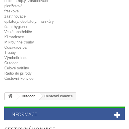
holící strojky, zastřihovače
planžetové
frézkové
zastřihovače
epilátory, depilátory, manikůry
ústní hygiena
Velké spotřebiče
Klimatizace
Mikrovlnné trouby
Odsavače par
Trouby
Výrobník ledu
Outdoor
Čelové svítilny
Rádio do přírody
Cestovní konvice
Outdoor
Cestovní konvice
INFORMACE