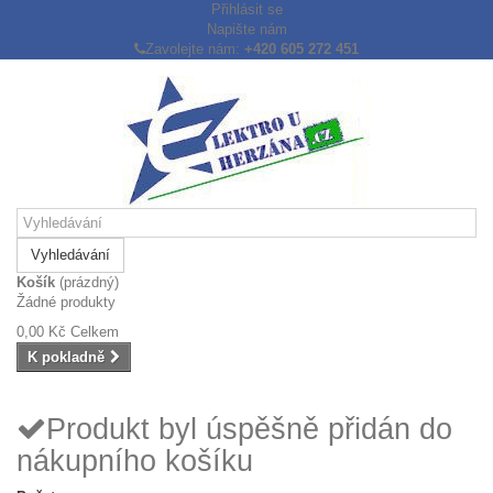
Přihlásit se
Napište nám
Zavolejte nám:
+420 605 272 451
Vyhledávání
Košík
(prázdný)
Žádné produkty
0,00 Kč
Celkem
K pokladně
Produkt byl úspěšně přidán do
nákupního košíku