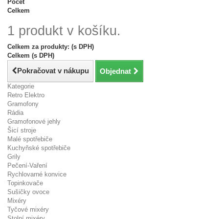
Počet
Celkem
1 produkt v košíku.
Celkem za produkty: (s DPH)
Celkem (s DPH)
Pokračovat v nákupu
Objednat
Kategorie
Retro Elektro
Gramofony
Rádia
Gramofonové jehly
Šicí stroje
Malé spotřebiče
Kuchyňské spotřebiče
Grily
Pečení-Vaření
Rychlovarné konvice
Topinkovače
Sušičky ovoce
Mixéry
Tyčové mixéry
Stolní mixéry