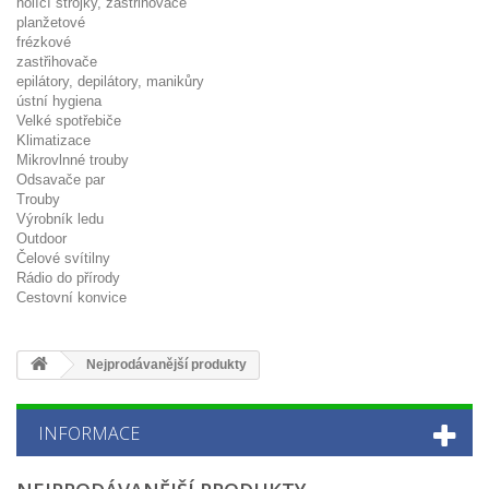
holící strojky, zastřihovače
planžetové
frézkové
zastřihovače
epilátory, depilátory, manikůry
ústní hygiena
Velké spotřebiče
Klimatizace
Mikrovlnné trouby
Odsavače par
Trouby
Výrobník ledu
Outdoor
Čelové svítilny
Rádio do přírody
Cestovní konvice
Nejprodávanější produkty
INFORMACE