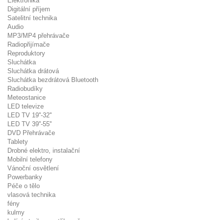
Elektronika
Digitální příjem
Satelitní technika
Audio
MP3/MP4 přehrávače
Radiopřijímače
Reproduktory
Sluchátka
Sluchátka drátová
Sluchátka bezdrátová Bluetooth
Radiobudíky
Meteostanice
LED televize
LED TV 19''-32''
LED TV 39''-55''
DVD Přehrávače
Tablety
Drobné elektro, instalační
Mobilní telefony
Vánoční osvětlení
Powerbanky
Péče o tělo
vlasová technika
fény
kulmy