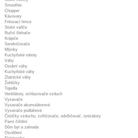
Smoothie
Chopper
Kávovary
Fritovací hrnce
Stolní vařiče
Ruční šlehače
Kráječe
Sendvičovače
Mlýnky
Kuchyňské roboty
Váhy
Osobní váhy
Kuchyňské váhy
Zlatnické váhy
Žehličky
Topidla
Ventilátory, ochlazovače vzduch
Vysavače
Vysavače akumulátorové
Vysavače podlahové
Čističky vzduchu, zvlhčovače, odvlhčovač, ionizátory
Parní čištění
Dům byt a zahrada
Osvětlení