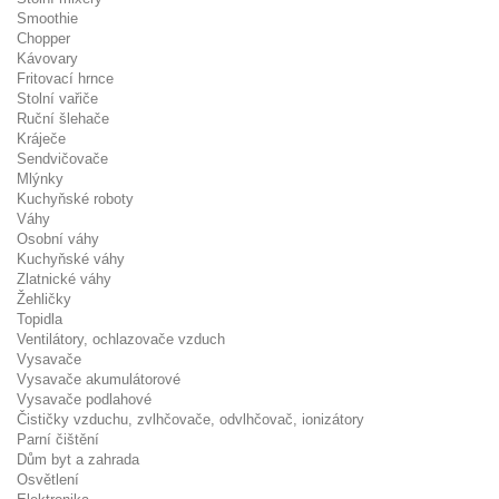
Smoothie
Chopper
Kávovary
Fritovací hrnce
Stolní vařiče
Ruční šlehače
Kráječe
Sendvičovače
Mlýnky
Kuchyňské roboty
Váhy
Osobní váhy
Kuchyňské váhy
Zlatnické váhy
Žehličky
Topidla
Ventilátory, ochlazovače vzduch
Vysavače
Vysavače akumulátorové
Vysavače podlahové
Čističky vzduchu, zvlhčovače, odvlhčovač, ionizátory
Parní čištění
Dům byt a zahrada
Osvětlení