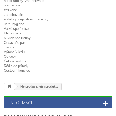
holící strojky, zastřihovače
planžetové
frézkové
zastřihovače
epilátory, depilátory, manikůry
ústní hygiena
Velké spotřebiče
Klimatizace
Mikrovlnné trouby
Odsavače par
Trouby
Výrobník ledu
Outdoor
Čelové svítilny
Rádio do přírody
Cestovní konvice
Nejprodávanější produkty
INFORMACE