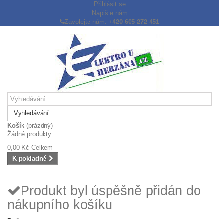
Přihlásit se
Napište nám
Zavolejte nám:
+420 605 272 451
Vyhledávání
Košík
(prázdný)
Žádné produkty
0,00 Kč
Celkem
K pokladně
Produkt byl úspěšně přidán do
nákupního košíku