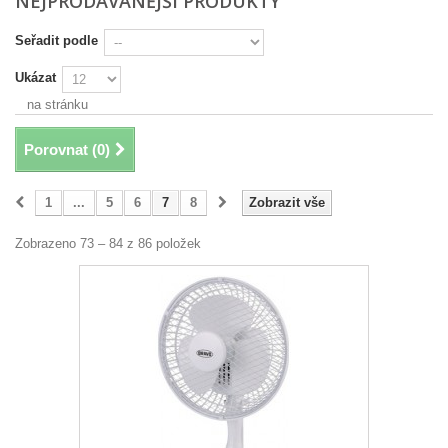
NEJPRODÁVANĚJŠÍ PRODUKTY
Seřadit podle
Ukázat
na stránku
Porovnat (
0
)
1
...
5
6
7
8
Zobrazit vše
Zobrazeno 73 – 84 z 86 položek