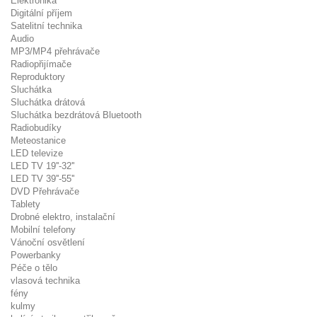
Elektronika
Digitální příjem
Satelitní technika
Audio
MP3/MP4 přehrávače
Radiopřijímače
Reproduktory
Sluchátka
Sluchátka drátová
Sluchátka bezdrátová Bluetooth
Radiobudíky
Meteostanice
LED televize
LED TV 19''-32''
LED TV 39''-55''
DVD Přehrávače
Tablety
Drobné elektro, instalační
Mobilní telefony
Vánoční osvětlení
Powerbanky
Péče o tělo
vlasová technika
fény
kulmy