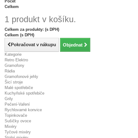
Počet
Celkem
1 produkt v košíku.
Celkem za produkty: (s DPH)
Celkem (s DPH)
Pokračovat v nákupu
Objednat
Kategorie
Retro Elektro
Gramofony
Rádia
Gramofonové jehly
Šicí stroje
Malé spotřebiče
Kuchyňské spotřebiče
Grily
Pečení-Vaření
Rychlovarné konvice
Topinkovače
Sušičky ovoce
Mixéry
Tyčové mixéry
Stolní mixéry