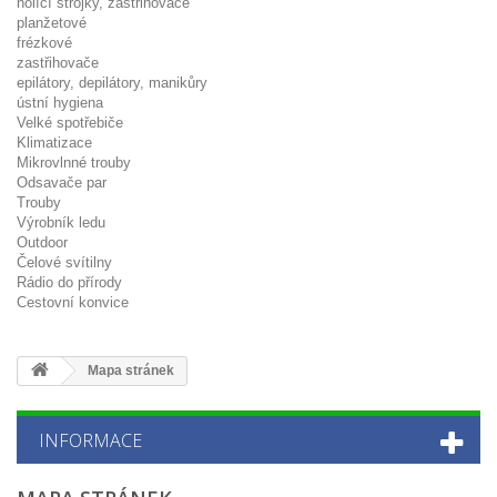
holící strojky, zastřihovače
planžetové
frézkové
zastřihovače
epilátory, depilátory, manikůry
ústní hygiena
Velké spotřebiče
Klimatizace
Mikrovlnné trouby
Odsavače par
Trouby
Výrobník ledu
Outdoor
Čelové svítilny
Rádio do přírody
Cestovní konvice
Mapa stránek
INFORMACE