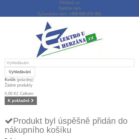
Přihlásit se
Napište nám
Zavolejte nám:
+420 605 272 451
Vyhledávání
Košík
(prázdný)
Žádné produkty
0,00 Kč
Celkem
K pokladně
Produkt byl úspěšně přidán do
nákupního košíku