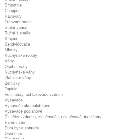
Smoothie
Chopper
Kávovary
Fritovací hrnce
Stolní vařiče
Ruční šlehače
Kráječe
Sendvičovače
Mlýnky
Kuchyňské roboty
Váhy
Osobní váhy
Kuchyňské váhy
Zlatnické váhy
Žehličky
Topidla
Ventilátory, ochlazovače vzduch
Vysavače
Vysavače akumulátorové
Vysavače podlahové
Čističky vzduchu, zvlhčovače, odvlhčovač, ionizátory
Parní čištění
Dům byt a zahrada
Osvětlení