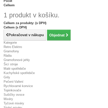
Počet
Celkem
1 produkt v košíku.
Celkem za produkty: (s DPH)
Celkem (s DPH)
Pokračovat v nákupu
Objednat
Kategorie
Retro Elektro
Gramofony
Rádia
Gramofonové jehly
Šicí stroje
Malé spotřebiče
Kuchyňské spotřebiče
Grily
Pečení-Vaření
Rychlovarné konvice
Topinkovače
Sušičky ovoce
Mixéry
Tyčové mixéry
Stolní mixéry