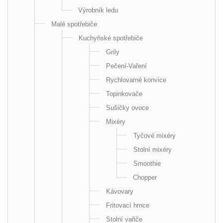
Výrobník ledu
Malé spotřebiče
Kuchyňské spotřebiče
Grily
Pečení-Vaření
Rychlovarné konvice
Topinkovače
Sušičky ovoce
Mixéry
Tyčové mixéry
Stolní mixéry
Smoothie
Chopper
Kávovary
Fritovací hrnce
Stolní vařiče