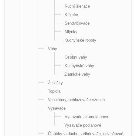
Ruční šlehače
Kráječe
Sendvičovače
Mlýnky
Kuchyňské roboty
Váhy
Osobní váhy
Kuchyňské váhy
Zlatnické váhy
Žehličky
Topidla
Ventilátory, ochlazovače vzduch
Vysavače
Vysavače akumulátorové
Vysavače podlahové
Čističky vzduchu, zvlhčovače, odvlhčovač,