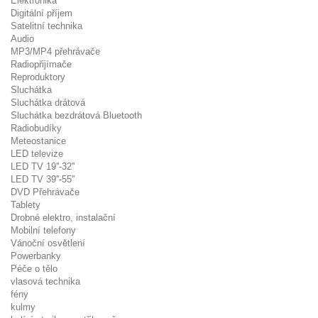
Elektronika
Digitální příjem
Satelitní technika
Audio
MP3/MP4 přehrávače
Radiopřijímače
Reproduktory
Sluchátka
Sluchátka drátová
Sluchátka bezdrátová Bluetooth
Radiobudíky
Meteostanice
LED televize
LED TV 19''-32''
LED TV 39''-55''
DVD Přehrávače
Tablety
Drobné elektro, instalační
Mobilní telefony
Vánoční osvětlení
Powerbanky
Péče o tělo
vlasová technika
fény
kulmy