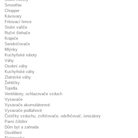
Smoothie
Chopper
Kávovary
Fritovací hrnce
Stolní vařiče
Ruční šlehače
Kráječe
Sendvičovače
Mlýnky
Kuchyňské roboty
Váhy
Osobní váhy
Kuchyňské váhy
Zlatnické váhy
Žehličky
Topidla
Ventilátory, ochlazovače vzduch
Vysavače
Vysavače akumulátorové
Vysavače podlahové
Čističky vzduchu, zvlhčovače, odvlhčovač, ionizátory
Parní čištění
Dům byt a zahrada
Osvětlení