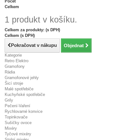
Počet
Celkem
1 produkt v košíku.
Celkem za produkty: (s DPH)
Celkem (s DPH)
Pokračovat v nákupu
Objednat
Kategorie
Retro Elektro
Gramofony
Rádia
Gramofonové jehly
Šicí stroje
Malé spotřebiče
Kuchyňské spotřebiče
Grily
Pečení-Vaření
Rychlovarné konvice
Topinkovače
Sušičky ovoce
Mixéry
Tyčové mixéry
Stolní mixéry