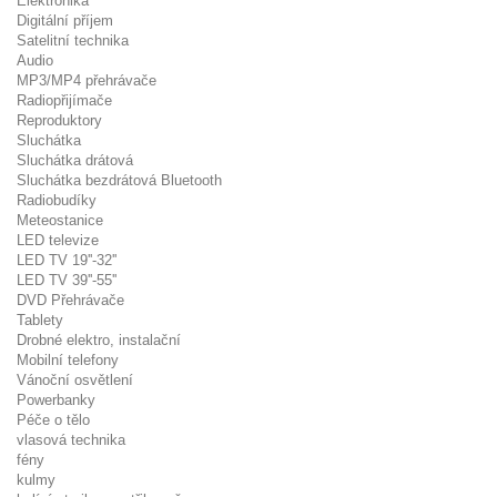
Elektronika
Digitální příjem
Satelitní technika
Audio
MP3/MP4 přehrávače
Radiopřijímače
Reproduktory
Sluchátka
Sluchátka drátová
Sluchátka bezdrátová Bluetooth
Radiobudíky
Meteostanice
LED televize
LED TV 19''-32''
LED TV 39''-55''
DVD Přehrávače
Tablety
Drobné elektro, instalační
Mobilní telefony
Vánoční osvětlení
Powerbanky
Péče o tělo
vlasová technika
fény
kulmy