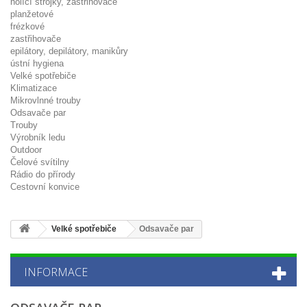
holící strojky, zastřihovače
planžetové
frézkové
zastřihovače
epilátory, depilátory, manikůry
ústní hygiena
Velké spotřebiče
Klimatizace
Mikrovlnné trouby
Odsavače par
Trouby
Výrobník ledu
Outdoor
Čelové svítilny
Rádio do přírody
Cestovní konvice
Velké spotřebiče
Odsavače par
INFORMACE