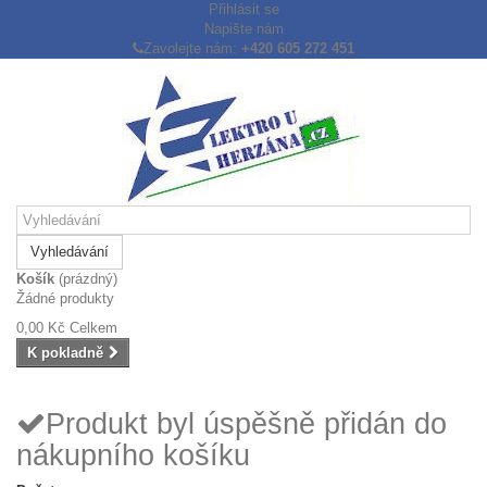
Přihlásit se
Napište nám
Zavolejte nám:
+420 605 272 451
Vyhledávání
Košík
(prázdný)
Žádné produkty
0,00 Kč
Celkem
K pokladně
Produkt byl úspěšně přidán do
nákupního košíku