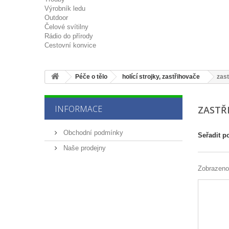
Výrobník ledu
Outdoor
Čelové svítilny
Rádio do přírody
Cestovní konvice
Péče o tělo
holící strojky, zastřihovače
zas
INFORMACE
ZASTŘ
Obchodní podmínky
Seřadit p
Naše prodejny
Zobrazeno