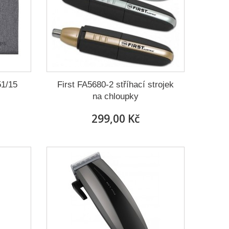
51/15
First FA5680-2 stříhací strojek
na chloupky
299,00 Kč