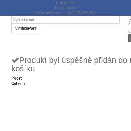
Přihlásit se
Napište nám
Zavolejte nám:
+420 605 272 451
K
Ž
Vyhledávání
0
Produkt byl úspěšně přidán do
košíku
Počet
Celkem