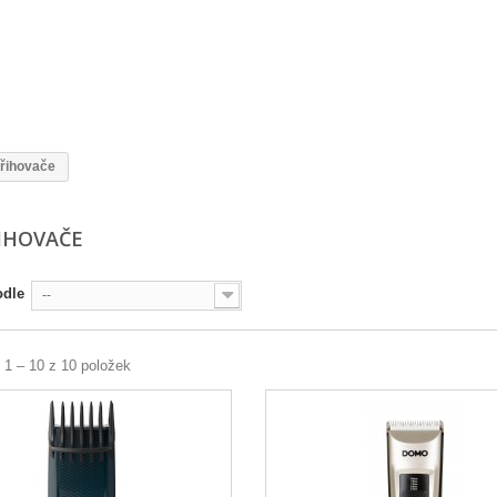
třihovače
IHOVAČE
odle
--
 1 – 10 z 10 položek