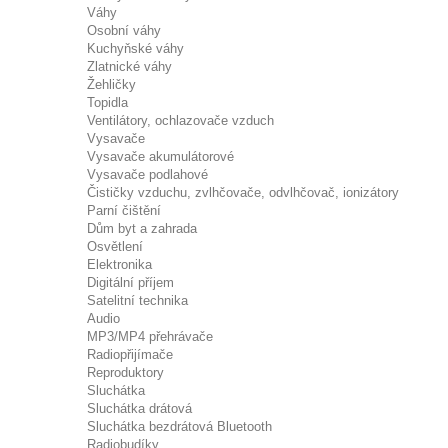
Váhy
Osobní váhy
Kuchyňské váhy
Zlatnické váhy
Žehličky
Topidla
Ventilátory, ochlazovače vzduch
Vysavače
Vysavače akumulátorové
Vysavače podlahové
Čističky vzduchu, zvlhčovače, odvlhčovač, ionizátory
Parní čištění
Dům byt a zahrada
Osvětlení
Elektronika
Digitální příjem
Satelitní technika
Audio
MP3/MP4 přehrávače
Radiopřijímače
Reproduktory
Sluchátka
Sluchátka drátová
Sluchátka bezdrátová Bluetooth
Radiobudíky