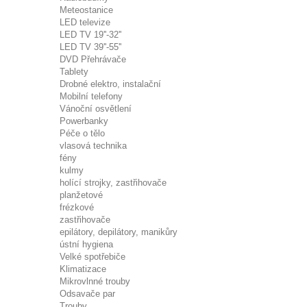
Meteostanice
LED televize
LED TV 19''-32''
LED TV 39''-55''
DVD Přehrávače
Tablety
Drobné elektro, instalační
Mobilní telefony
Vánoční osvětlení
Powerbanky
Péče o tělo
vlasová technika
fény
kulmy
holící strojky, zastřihovače
planžetové
frézkové
zastřihovače
epilátory, depilátory, manikůry
ústní hygiena
Velké spotřebiče
Klimatizace
Mikrovlnné trouby
Odsavače par
Trouby