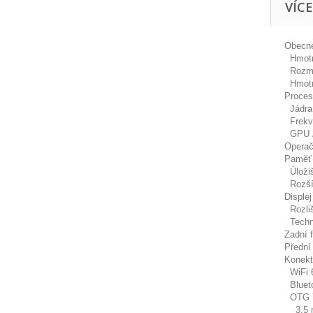
VÍC
Obecné
Hmotno
Rozmě
Hmotno
Proces
Jádra 
Frekve
GPU A
Operač
Paměť 
Úloži
Rozšíř
Displej
Rozliš
Techn
Zadní 
Přední
Konekt
WiFi 6
Blueto
OTG 
3,5 