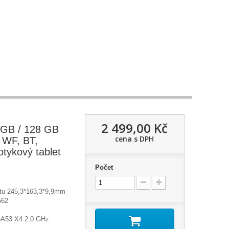
2 499,00 Kč
 GB / 128 GB
cena s DPH
 WF, BT,
otykový tablet
Počet
tu 245,3*163,3*9,9mm
562
-A53 X4 2,0 GHz