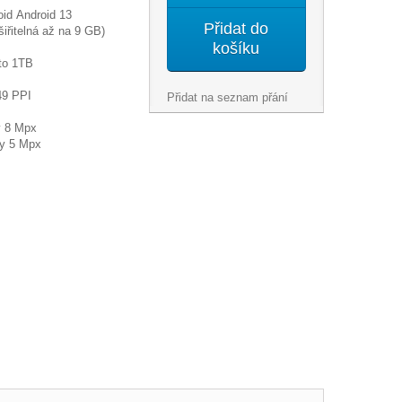
id Android 13
Přidat do
řitelná až na 9 GB)
košíku
to 1TB
49 PPI
Přidat na seznam přání
y 8 Mpx
ly 5 Mpx