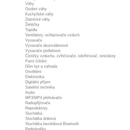
Váhy
Osobní váhy
Kuchyňské váhy
Zlatnické váhy
Žehličky
Topidla
Ventilátory, ochlazovače vzduch
Vysavače
Vysavače akumulátorové
Vysavače podlahové
Čističky vzduchu, zvlhčovače, odvlhčovač, ionizátory
Parní čištění
Dům byt a zahrada
Osvětlení
Elektronika
Digitální příjem
Satelitní technika
Audio
MP3/MP4 přehrávače
Radiopřijímače
Reproduktory
Sluchátka
Sluchátka drátová
Sluchátka bezdrátová Bluetooth
Radiobudíky