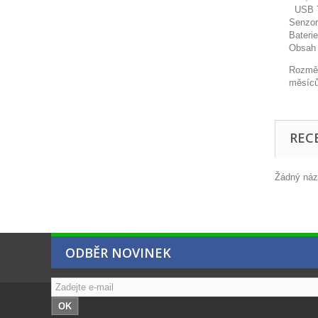
USB T
Senzor
Bateri
Obsah 
Rozměr
měsíců
REC
Žádný názo
ODBĚR NOVINEK
OK