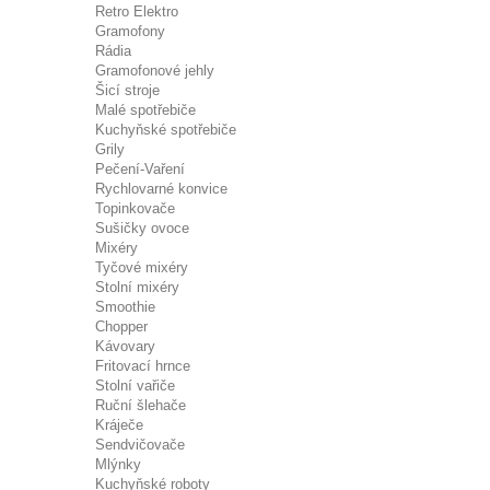
Retro Elektro
Gramofony
Rádia
Gramofonové jehly
Šicí stroje
Malé spotřebiče
Kuchyňské spotřebiče
Grily
Pečení-Vaření
Rychlovarné konvice
Topinkovače
Sušičky ovoce
Mixéry
Tyčové mixéry
Stolní mixéry
Smoothie
Chopper
Kávovary
Fritovací hrnce
Stolní vařiče
Ruční šlehače
Kráječe
Sendvičovače
Mlýnky
Kuchyňské roboty