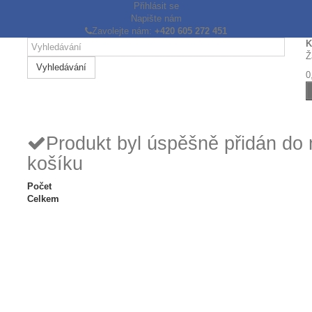
Přihlásit se
Napište nám
Zavolejte nám:
+420 605 272 451
K
Ž
Vyhledávání
0
Produkt byl úspěšně přidán do
košíku
Počet
Celkem