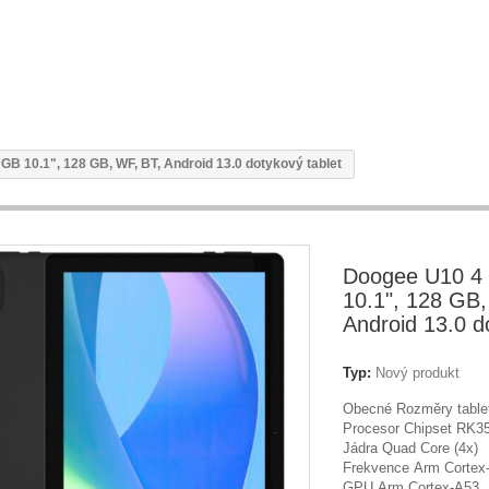
GB 10.1", 128 GB, WF, BT, Android 13.0 dotykový tablet
Doogee U10 4
10.1", 128 GB,
Android 13.0 d
Typ:
Nový produkt
Obecné Rozměry table
Procesor Chipset RK3
Jádra Quad Core (4x)
Frekvence Arm Cortex
GPU Arm Cortex-A53