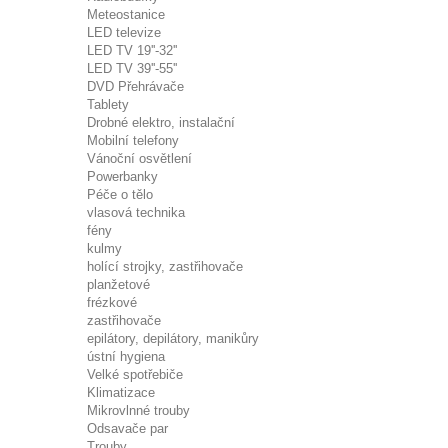
Meteostanice
LED televize
LED TV 19''-32''
LED TV 39''-55''
DVD Přehrávače
Tablety
Drobné elektro, instalační
Mobilní telefony
Vánoční osvětlení
Powerbanky
Péče o tělo
vlasová technika
fény
kulmy
holící strojky, zastřihovače
planžetové
frézkové
zastřihovače
epilátory, depilátory, manikůry
ústní hygiena
Velké spotřebiče
Klimatizace
Mikrovlnné trouby
Odsavače par
Trouby