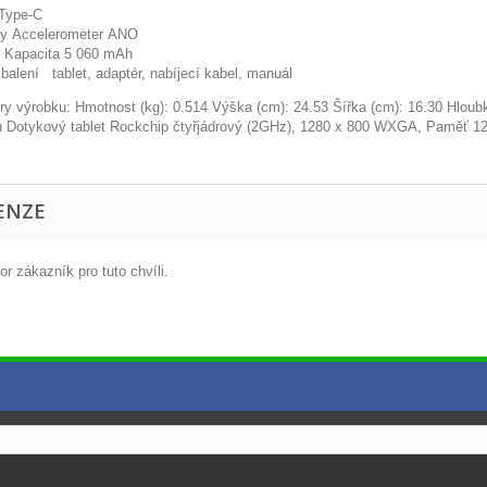
ype-C
y Accelerometer ANO
e Kapacita 5 060 mAh
balení tablet, adaptér, nabíjecí kabel, manuál
y výrobku: Hmotnost (kg): 0.514 Výška (cm): 24.53 Šířka (cm): 16.30 Hlou
 Dotykový tablet Rockchip čtyřjádrový (2GHz), 1280 x 800 WXGA, Paměť 12
ENZE
r zákazník pro tuto chvíli.