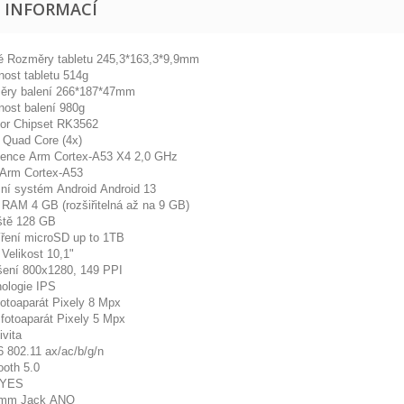
E INFORMACÍ
 Rozměry tabletu 245,3*163,3*9,9mm
st tabletu 514g
ry balení 266*187*47mm
st balení 980g
or Chipset RK3562
Quad Core (4x)
nce Arm Cortex-A53 X4 2,0 GHz
rm Cortex-A53
ní systém Android Android 13
RAM 4 GB (rozšiřitelná až na 9 GB)
ště 128 GB
ení microSD up to 1TB
 Velikost 10,1"
ení 800x1280, 149 PPI
ologie IPS
fotoaparát Pixely 8 Mpx
 fotoaparát Pixely 5 Mpx
ivita
 802.11 ax/ac/b/g/n
oth 5.0
YES
mm Jack ANO