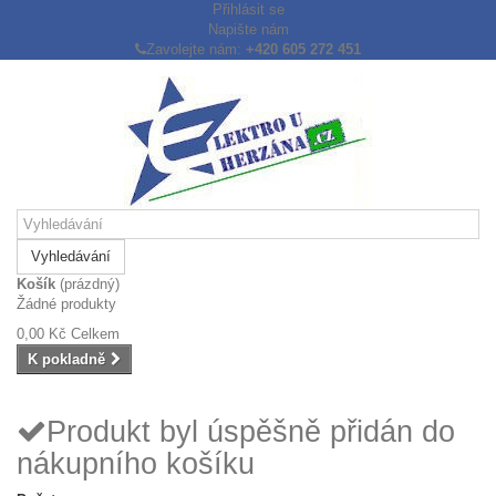
Přihlásit se
Napište nám
Zavolejte nám:
+420 605 272 451
Vyhledávání
Košík
(prázdný)
Žádné produkty
0,00 Kč
Celkem
K pokladně
Produkt byl úspěšně přidán do
nákupního košíku