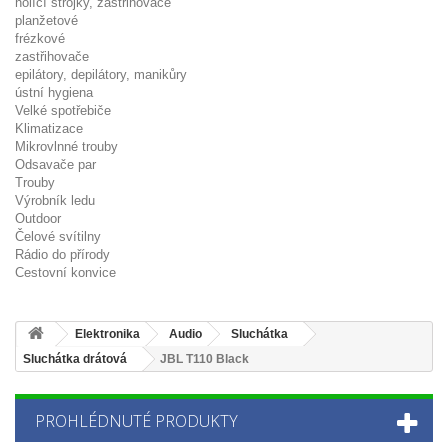
holící strojky, zastřihovače
planžetové
frézkové
zastřihovače
epilátory, depilátory, manikůry
ústní hygiena
Velké spotřebiče
Klimatizace
Mikrovlnné trouby
Odsavače par
Trouby
Výrobník ledu
Outdoor
Čelové svítilny
Rádio do přírody
Cestovní konvice
Elektronika
Audio
Sluchátka
Sluchátka drátová
JBL T110 Black
PROHLÉDNUTÉ PRODUKTY