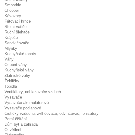
Smoothie
Chopper
Kávovary
Fritovací hrnce
Stolní vařiče
Ruční šlehače
Kráječe
Sendvičovače
Mlýnky
Kuchyňské roboty
Váhy
Osobní váhy
Kuchyňské váhy
Zlatnické váhy
Žehličky
Topidla
Ventilátory, ochlazovače vzduch
Vysavače
Vysavače akumulátorové
Vysavače podlahové
Čističky vzduchu, zvlhčovače, odvlhčovač, ionizátory
Parní čištění
Dům byt a zahrada
Osvětlení