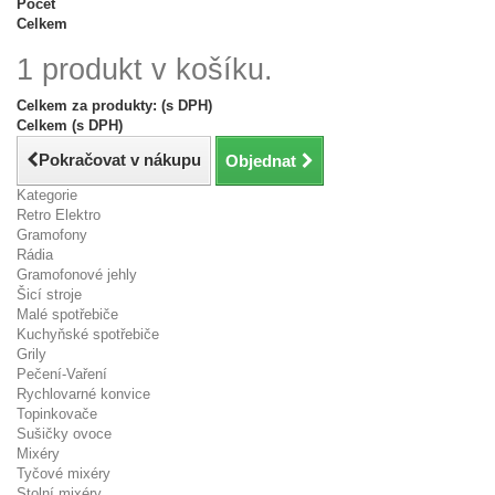
Počet
Celkem
1 produkt v košíku.
Celkem za produkty: (s DPH)
Celkem (s DPH)
Pokračovat v nákupu
Objednat
Kategorie
Retro Elektro
Gramofony
Rádia
Gramofonové jehly
Šicí stroje
Malé spotřebiče
Kuchyňské spotřebiče
Grily
Pečení-Vaření
Rychlovarné konvice
Topinkovače
Sušičky ovoce
Mixéry
Tyčové mixéry
Stolní mixéry