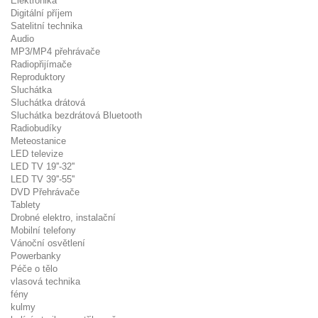
Elektronika
Digitální příjem
Satelitní technika
Audio
MP3/MP4 přehrávače
Radiopřijímače
Reproduktory
Sluchátka
Sluchátka drátová
Sluchátka bezdrátová Bluetooth
Radiobudíky
Meteostanice
LED televize
LED TV 19''-32''
LED TV 39''-55''
DVD Přehrávače
Tablety
Drobné elektro, instalační
Mobilní telefony
Vánoční osvětlení
Powerbanky
Péče o tělo
vlasová technika
fény
kulmy