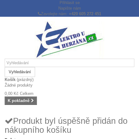
Přihlásit se
Napište nám
Zavolejte nám:
+420 605 272 451
Vyhledávání
Košík
(prázdný)
Žádné produkty
0,00 Kč
Celkem
K pokladně
Produkt byl úspěšně přidán do
nákupního košíku