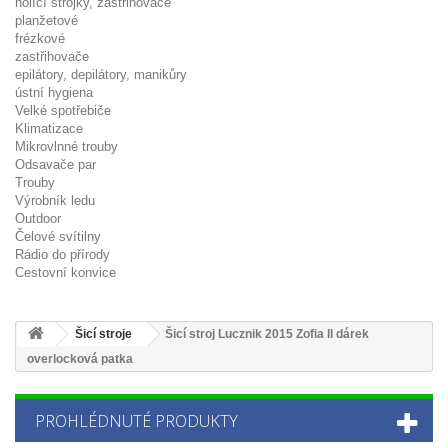
holící strojky, zastřihovače
planžetové
frézkové
zastřihovače
epilátory, depilátory, manikůry
ústní hygiena
Velké spotřebiče
Klimatizace
Mikrovlnné trouby
Odsavače par
Trouby
Výrobník ledu
Outdoor
Čelové svítilny
Rádio do přírody
Cestovní konvice
Šicí stroje
Šicí stroj Lucznik 2015 Zofia ll dárek
overlocková patka
PROHLÉDNUTÉ PRODUKTY