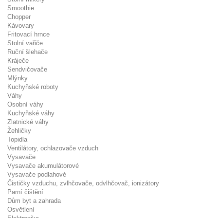
Smoothie
Chopper
Kávovary
Fritovací hrnce
Stolní vařiče
Ruční šlehače
Kráječe
Sendvičovače
Mlýnky
Kuchyňské roboty
Váhy
Osobní váhy
Kuchyňské váhy
Zlatnické váhy
Žehličky
Topidla
Ventilátory, ochlazovače vzduch
Vysavače
Vysavače akumulátorové
Vysavače podlahové
Čističky vzduchu, zvlhčovače, odvlhčovač, ionizátory
Parní čištění
Dům byt a zahrada
Osvětlení