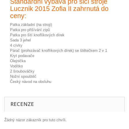
Standardní výbava pro šicí stroje
Lucznik 2015 Zofia II zahrnutá do
ceny:
Patka základní (na stroji)
Patka pro přišívání zipů
Patka pro šití knoflíkových dírek
Sada 3 jehel
4 cívky
Párač (prořezávač knoflíkových dírek) se štětečkem 2 v 1
Kryt podavače
Olejnička
Vodítko
2 šroubováčky
Nožní spouštěč
Český návod na obsluhu
RECENZE
Žádný názor zákazník pro tuto chvíli.