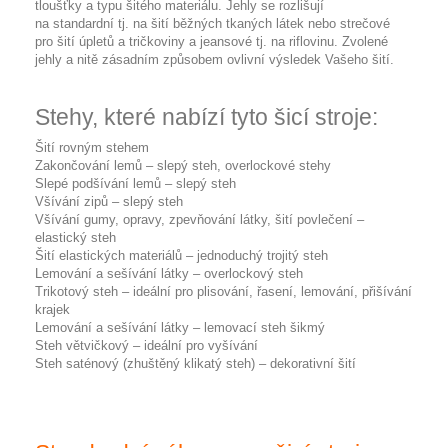
tloušťky a typu šitého materiálu. Jehly se rozlišují
na
standardní
tj. na šití běžných tkaných látek nebo
strečové
pro šití úpletů a tričkoviny a
jeansové
tj. na riflovinu. Zvolené
jehly a nitě zásadním způsobem ovlivní výsledek Vašeho šití.
Stehy, které nabízí tyto šicí stroje:
Šití rovným stehem
Zakončování lemů – slepý steh, overlockové stehy
Slepé podšívání lemů – slepý steh
Všívání zipů – slepý steh
Všívání gumy, opravy, zpevňování látky, šití povlečení –
elastický steh
Šití elastických materiálů – jednoduchý trojitý steh
Lemování a sešívání látky – overlockový steh
Trikotový steh – ideální pro plisování, řasení, lemování, přišívání
krajek
Lemování a sešívání látky – lemovací steh šikmý
Steh větvičkový – ideální pro vyšívání
Steh saténový (zhuštěný klikatý steh) – dekorativní šití