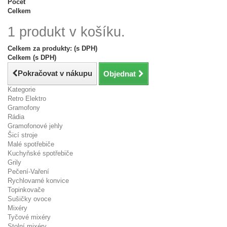
Počet
Celkem
1 produkt v košíku.
Celkem za produkty: (s DPH)
Celkem (s DPH)
Pokračovat v nákupu
Objednat
Kategorie
Retro Elektro
Gramofony
Rádia
Gramofonové jehly
Šicí stroje
Malé spotřebiče
Kuchyňské spotřebiče
Grily
Pečení-Vaření
Rychlovarné konvice
Topinkovače
Sušičky ovoce
Mixéry
Tyčové mixéry
Stolní mixéry