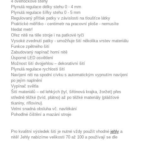
4 overlockové stehy
Plynulá regulace délky stehu 0 - 4 mm
Plynulá regulace šířky stehu 0 - 5 mm
Regulovaný přítlak patky
v závislosti na tloušťce látky
Praktické měřítko - centimetr na pracovní ploše - nemusíte
hledat metr!
Ořez nitě na těle stroje i na patkové tyči
Vysoké zvednutí patky - umožňuje šití několika vrstev materiálu
Funkce zpětného šití
Zabudovaný napínač horní nitě
Úsporné
LED osvětlení
Možnost šití dvojjehlou – dekorativní šití
Plynulá regulace rychlosti šití
Navíjení niti na spodní cívku s automatickým vypnutím navíjení
po jejím naplnění
Vypínač
světla
Šití materiálů – od lehkých (tyl, šifónová krajka, žoržet) přes
středně těžké (tvíd, plátno) až po těžké materiály (plášťové
tkaniny, riflovinu).
Velmi snadná obsluha vč. navlékání
Pohodlné čištění a mazání stroje
Pro kvalitní výsledek šití je nutné vždy použít
vhodné
jehly
a
nitě
! Jehly nabízíme velikosti 70 až 100 a používají se dle