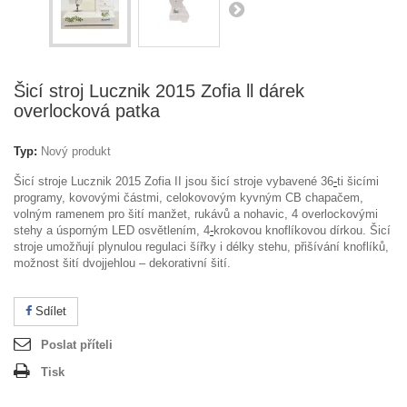
Šicí stroj Lucznik 2015 Zofia ll dárek
overlocková patka
Typ:
Nový produkt
Šicí stroje Lucznik 2015 Zofia II jsou šicí stroje vybavené 36
-
ti šicími
programy, kovovými částmi, celokovovým kyvným CB chapačem,
volným ramenem pro šití manžet, rukávů a nohavic, 4 overlockovými
stehy a úsporným LED osvětlením, 4
-
krokovou knoflíkovou dírkou. Šicí
stroje umožňují plynulou regulaci šířky i délky stehu, přišívání knoflíků,
možnost šití dvojjehlou – dekorativní šití.
Sdílet
Poslat příteli
Tisk