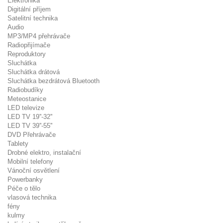
Elektronika
Digitální příjem
Satelitní technika
Audio
MP3/MP4 přehrávače
Radiopřijímače
Reproduktory
Sluchátka
Sluchátka drátová
Sluchátka bezdrátová Bluetooth
Radiobudíky
Meteostanice
LED televize
LED TV 19''-32''
LED TV 39''-55''
DVD Přehrávače
Tablety
Drobné elektro, instalační
Mobilní telefony
Vánoční osvětlení
Powerbanky
Péče o tělo
vlasová technika
fény
kulmy