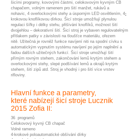
šicími programy, kovovými částmi, celokovovým kyvným CB
chapačem, volným ramenem pro šití manžet, rukávů a
nohavic,
4 overlockovými stehy
a úsporným
LED osvětlením,
4
-
krokovou knoflíkovou dírkou. Šicí stroje umožňují plynulou
regulaci šířky i délky stehu, přišívání knoflíků, možnost šití
dvojjehlou – dekorativní šití. Šicí stroj je vybaven regulovatelným
přítlakem patky v závislosti na tloušťce materiálu, ořezem
nitě. Užitečná je rovněž funkce navíjení niti na spodní cívku s
automatickým vypnutím systému navíjení po jejím naplnění a
řadou dalších užitečných funkcí. Šicí stroje umožňují šití
přímým rovným stehem, zakončování lemů krytým stehem a
overlockovými stehy, slepé podšívání lemů a okrajů krytým
stehem, šití zipů atd.
Stroj je vhodný i pro šití více vrstev
rifloviny.
Hlavní funkce a parametry,
které nabízejí šicí stroje Lucznik
2015 Zofia II:
36 programů
Celokovový kyvný CB chapač
Volné rameno
4-krokové poloautomatické obšívání dírky