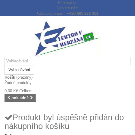
Přihlásit se
Napište nám
Zavolejte nám:
+420 605 272 451
Vyhledávání
Košík
(prázdný)
Žádné produkty
0,00 Kč
Celkem
K pokladně
Produkt byl úspěšně přidán do
nákupního košíku