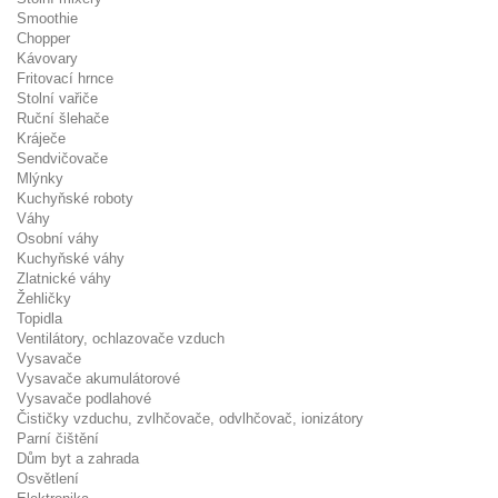
Smoothie
Chopper
Kávovary
Fritovací hrnce
Stolní vařiče
Ruční šlehače
Kráječe
Sendvičovače
Mlýnky
Kuchyňské roboty
Váhy
Osobní váhy
Kuchyňské váhy
Zlatnické váhy
Žehličky
Topidla
Ventilátory, ochlazovače vzduch
Vysavače
Vysavače akumulátorové
Vysavače podlahové
Čističky vzduchu, zvlhčovače, odvlhčovač, ionizátory
Parní čištění
Dům byt a zahrada
Osvětlení