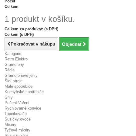
Počet
Celkem
1 produkt v košíku.
Celkem za produkty: (s DPH)
Celkem (s DPH)
Pokračovat v nákupu
Objednat
Kategorie
Retro Elektro
Gramofony
Rádia
Gramofonové jehly
Šicí stroje
Malé spotřebiče
Kuchyňské spotřebiče
Grily
Pečení-Vaření
Rychlovarné konvice
Topinkovače
Sušičky ovoce
Mixéry
Tyčové mixéry
Stolní mixéry