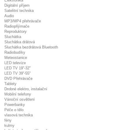
Elektronika
Digitální příjem
Satelitní technika
Audio
MP3/MP4 přehrávače
Radiopřijímače
Reproduktory
Sluchátka
Sluchátka drátová
Sluchátka bezdrátová Bluetooth
Radiobudíky
Meteostanice
LED televize
LED TV 19''-32''
LED TV 39''-55''
DVD Přehrávače
Tablety
Drobné elektro, instalační
Mobilní telefony
Vánoční osvětlení
Powerbanky
Péče o tělo
vlasová technika
fény
kulmy