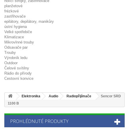
holící strojky, zastřihovače
planžetové
frézkové
zastřihovače
epilátory, depilátory, manikůry
ústní hygiena
Velké spotřebiče
Klimatizace
Mikrovlnné trouby
Odsavače par
Trouby
Výrobník ledu
Outdoor
Čelové svítilny
Rádio do přírody
Cestovní konvice
Elektronika
Audio
Radiopřijímače
Sencor SRD
1100 B
PROHLÉDNUTÉ PRODUKTY