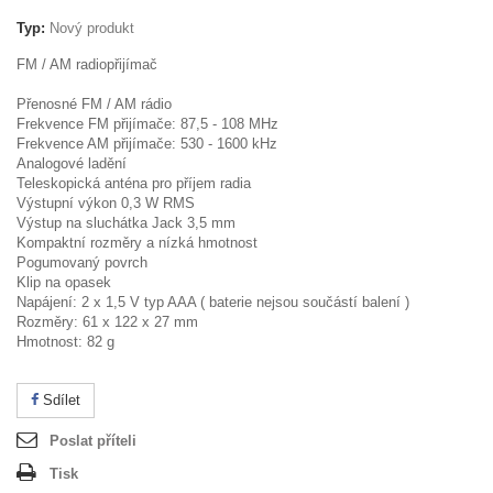
Typ:
Nový produkt
FM / AM radiopřijímač
Přenosné FM / AM rádio
Frekvence FM přijímače: 87,5 - 108 MHz
Frekvence AM přijímače: 530 - 1600 kHz
Analogové ladění
Teleskopická anténa pro příjem radia
Výstupní výkon 0,3 W RMS
Výstup na sluchátka Jack 3,5 mm
Kompaktní rozměry a nízká hmotnost
Pogumovaný povrch
Klip na opasek
Napájení: 2 x 1,5 V typ AAA ( baterie nejsou součástí balení )
Rozměry: 61 x 122 x 27 mm
Hmotnost: 82 g
Sdílet
Poslat příteli
Tisk