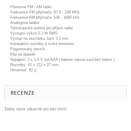
Přenosné FM / AM rádio
Frekvence FM přijímače: 87,5 - 108 MHz
Frekvence AM přijímače: 530 - 1600 kHz
Analogové ladění
Teleskopická anténa pro příjem radia
Výstupní výkon 0,3 W RMS
Výstup na sluchátka Jack 3,5 mm
Kompaktní rozměry a nízká hmotnost
Pogumovaný povrch
Klip na opasek
Napájení: 2 x 1,5 V typ AAA ( baterie nejsou součástí balení )
Rozměry: 61 x 122 x 27 mm
Hmotnost: 82 g
RECENZE
Žádný názor zákazník pro tuto chvíli.