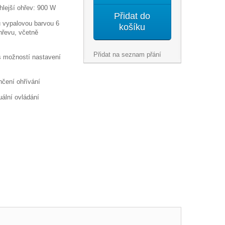
hlejší ohřev: 900 W
Přidat do
ou vypalovou barvou 6
košíku
řevu, včetně
Přidat na seznam přání
s možností nastavení
nčení ohřívání
ální ovládání