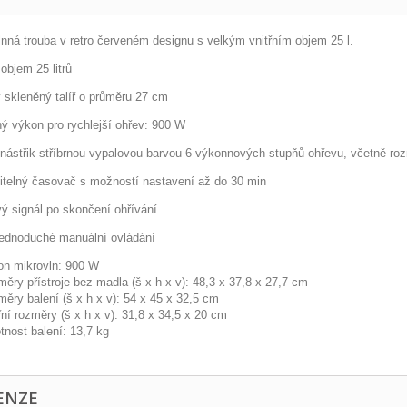
lnná trouba v retro červeném designu s velkým vnitřním objem 25 l.
 objem 25 litrů
 skleněný talíř o průměru 27 cm
ý výkon pro rychlejší ohřev: 900 W
 nástřik stříbrnou vypalovou barvou 6 výkonnových stupňů ohřevu, včetně ro
itelný časovač s možností nastavení až do 30 min
ý signál po skončení ohřívání
jednoduché manuální ovládání
n mikrovln: 900 W
ěry přístroje bez madla (š x h x v): 48,3 x 37,8 x 27,7 cm
ěry balení (š x h x v): 54 x 45 x 32,5 cm
řní rozměry (š x h x v): 31,8 x 34,5 x 20 cm
nost balení: 13,7 kg
ENZE