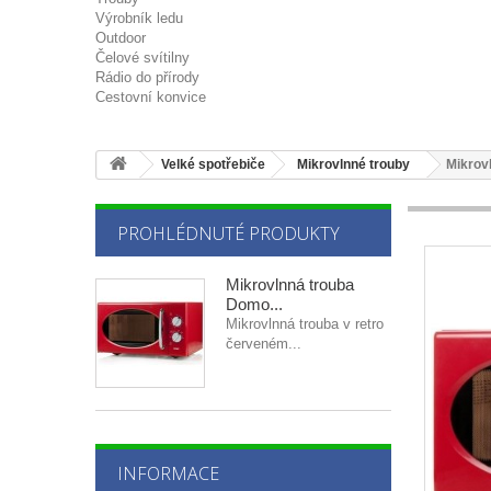
Výrobník ledu
Outdoor
Čelové svítilny
Rádio do přírody
Cestovní konvice
Velké spotřebiče
Mikrovlnné trouby
Mikrov
PROHLÉDNUTÉ PRODUKTY
Mikrovlnná trouba
Domo...
Mikrovlnná trouba v retro
červeném...
INFORMACE