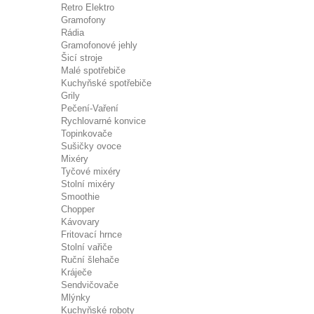
Retro Elektro
Gramofony
Rádia
Gramofonové jehly
Šicí stroje
Malé spotřebiče
Kuchyňské spotřebiče
Grily
Pečení-Vaření
Rychlovarné konvice
Topinkovače
Sušičky ovoce
Mixéry
Tyčové mixéry
Stolní mixéry
Smoothie
Chopper
Kávovary
Fritovací hrnce
Stolní vařiče
Ruční šlehače
Kráječe
Sendvičovače
Mlýnky
Kuchyňské roboty