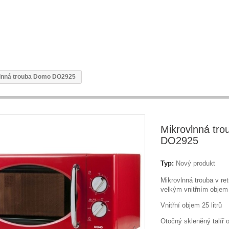
lnná trouba Domo DO2925
Mikrovlnná tr
DO2925
Typ:
Nový produkt
Mikrovlnná trouba v re
velkým vnitřním objem 
Vnitřní objem 25 litrů
Otočný skleněný talíř