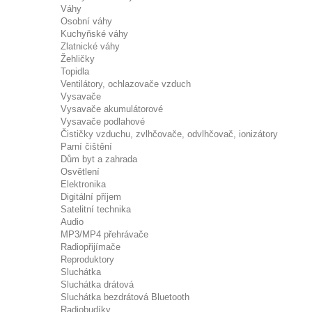
Váhy
Osobní váhy
Kuchyňské váhy
Zlatnické váhy
Žehličky
Topidla
Ventilátory, ochlazovače vzduch
Vysavače
Vysavače akumulátorové
Vysavače podlahové
Čističky vzduchu, zvlhčovače, odvlhčovač, ionizátory
Parní čištění
Dům byt a zahrada
Osvětlení
Elektronika
Digitální příjem
Satelitní technika
Audio
MP3/MP4 přehrávače
Radiopřijímače
Reproduktory
Sluchátka
Sluchátka drátová
Sluchátka bezdrátová Bluetooth
Radiobudíky