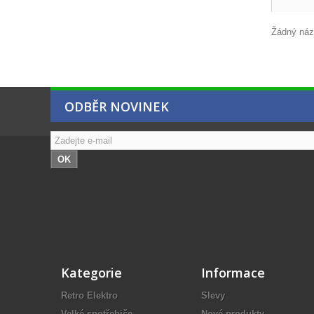
Žádný názo
ODBĚR NOVINEK
OK
Kategorie
Informace
Retro Elektro
Slevy
Velké spotřebiče
Nové produkty