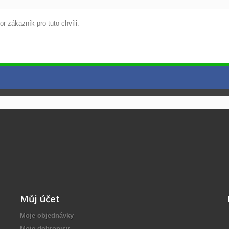
r zákazník pro tuto chvíli.
Můj účet
Moje objednávky
Moje dobropisy