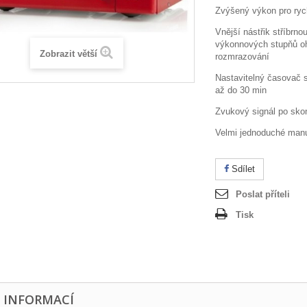
Zvýšený výkon pro ryc
Vnější nástřik stříbrn
výkonnových stupňů oh
Zobrazit větší
rozmrazování
Nastavitelný časovač 
až do 30 min
Zvukový signál po sko
Velmi jednoduché manu
Sdílet
Poslat příteli
Tisk
E INFORMACÍ