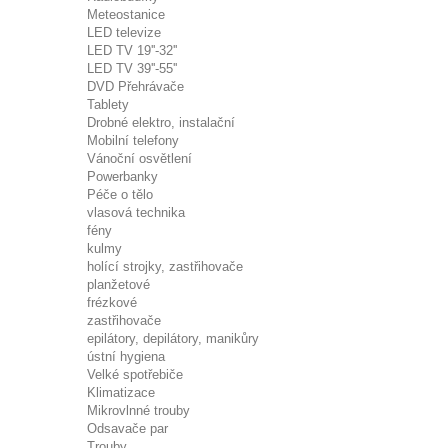
Meteostanice
LED televize
LED TV 19''-32''
LED TV 39''-55''
DVD Přehrávače
Tablety
Drobné elektro, instalační
Mobilní telefony
Vánoční osvětlení
Powerbanky
Péče o tělo
vlasová technika
fény
kulmy
holící strojky, zastřihovače
planžetové
frézkové
zastřihovače
epilátory, depilátory, manikůry
ústní hygiena
Velké spotřebiče
Klimatizace
Mikrovlnné trouby
Odsavače par
Trouby