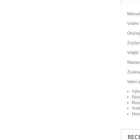
Mikrov
Vnitřní
Otočný
Zvýšen
Vnější
Nastav
Zvukov
Velmi 
Výko
Rozm
Rozm
Vnit
Hmot
REC