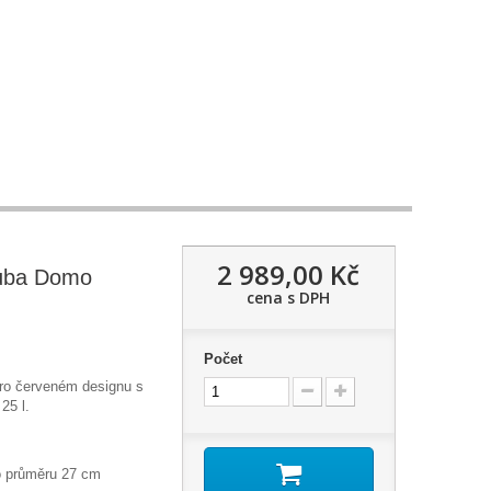
2 989,00 Kč
ouba Domo
cena s DPH
Počet
tro červeném designu s
25 l.
 o průměru 27 cm