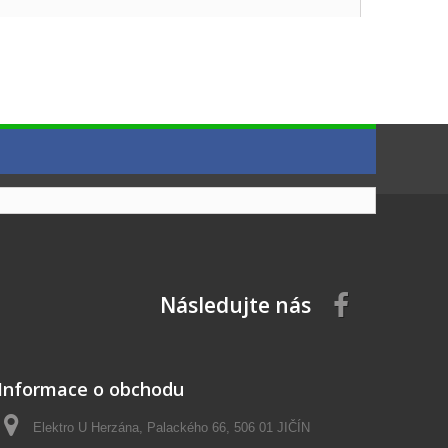
Následujte nás
Informace o obchodu
Elektro U Herzána, Palackého 66, 506 01 JIČÍN