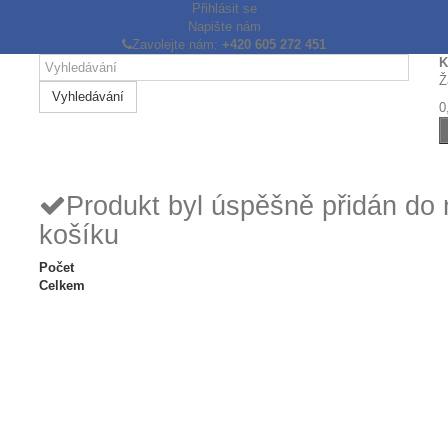
Přihlásit se
Napište nám
Zavolejte nám:
+420 605 272 451
K
Ž
Vyhledávání
0
Produkt byl úspěšně přidán do
košíku
Počet
Celkem