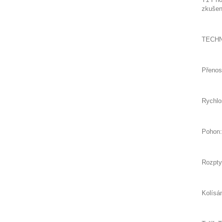
zkušen
TECHN
Přeno
Rychlo
Pohon
Rozptyl
Kolísán