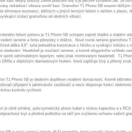
obě šasi nebyly použity žádné plastové díly a je pečlivě vyrobeno tak, že uvn
ovány nežádoucí vibrace uvnitř šasi. Gramofon T1 Phono SB osazen těžkým 
lá eliminace rezonancí, běžných u jiných levných řešení s talířem z plastu, h
 vynikající izolaci gramofonu od okolních vibrací.
oleného řešení pohonu je T1 Phono SB schopen zajistit hladké a stabilní otáč
 vedení ramene a hrotu přenosky v drážce.
Nové rovné rameno gramofonu T1
činná délka 8,6”, tuhá jednodílná konstrukce z hliníku a vynikající ložisko s
st sledování. Headshell je součástí ramene, a kromě elegantního vzhledu zam
ní oproti odnímatelným lepeným, nebo jinak montovaným headshell.
T1 Phono
n OM5e s eliptickým diamantovým hrotem, která zajišťuje živý a přesný zvuk
on T1 Phono SB je ideálním doplňkem moderní domácnosti. Kromě běžného
ilovači připojení k jakémukoliv zesilovači a navíc disponuje funkcí elektroni
nickou kontrolu rychlosti.
tí je silně stíněný, polo-symetrický phono kabel s nízkou kapacitou a s RCA
rotiprachový kryt a plstěná podložka na talíř pro zvýšenou ochranu vašich g
no SB je nový cenový zázrak. Hi-Fi gramofon, který vypadá i hraje skvěle, vy