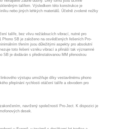
itř nenajdete žádné dutiny. Díky tomu jsou účinně
skleněným talířem. Výsledkem této konstrukce je
liníku nebo jiných lehkých materiálů. Účelně zvolené nožky
ení talíře, bez vlivu nežádoucích vibrací, nutné pro
 Phono SB je založeno na osvědčených řešeních Pro-
 minimálním třením jsou důležitými aspekty pro absolutní
ezuje toto řešení vzniku vibrací a přináší tak významné
 SB je dodáván s předinstalovanou MM přenoskou
.
 linkového výstupu umožňuje díky vestavěnému phono
ckého přepínání rychlosti otáčení talíře a obvodem pro
 zakončením, navržený společností Pro-Ject. K dispozici je
ramofonových desek.
robený v Evropě, v továrně s desítkami let tradice a