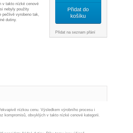
 v takto nízké cenové
Přidat do
si nebyly použity
e pečlivě vyrobeno tak,
košíku
né dutiny.
Přidat na seznam přání
a překvapivě nízkou cenu. Výsledkem výrobního procesu i
bez kompromisů, obvyklých v takto nízké cenové kategorii.