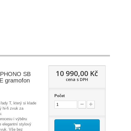
10 990,00 Kč
 PHONO SB
cena s DPH
 gramofon
Počet
řady T, který si klade
ý hi-fi zvuk za
u.
rocesu i výběru
e elegantní stylový
zvuk. Vše bez