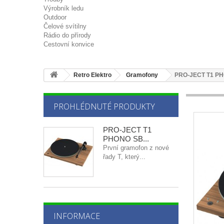
Výrobník ledu
Outdoor
Čelové svítilny
Rádio do přírody
Cestovní konvice
Retro Elektro
Gramofony
PRO-JECT T1 P
PROHLÉDNUTÉ PRODUKTY
PRO-JECT T1
PHONO SB...
První gramofon z nové
řady T, který...
INFORMACE