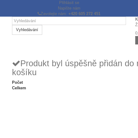
Přihlásit se
Napište nám
Zavolejte nám:
+420 605 272 451
K
Ž
Vyhledávání
0
Produkt byl úspěšně přidán do
košíku
Počet
Celkem