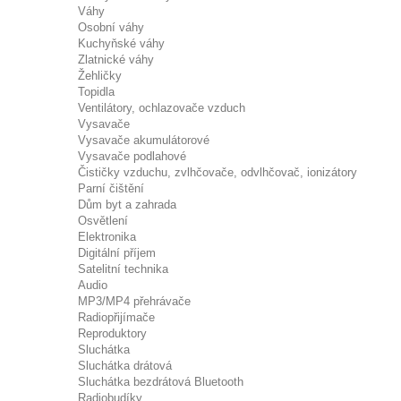
Váhy
Osobní váhy
Kuchyňské váhy
Zlatnické váhy
Žehličky
Topidla
Ventilátory, ochlazovače vzduch
Vysavače
Vysavače akumulátorové
Vysavače podlahové
Čističky vzduchu, zvlhčovače, odvlhčovač, ionizátory
Parní čištění
Dům byt a zahrada
Osvětlení
Elektronika
Digitální příjem
Satelitní technika
Audio
MP3/MP4 přehrávače
Radiopřijímače
Reproduktory
Sluchátka
Sluchátka drátová
Sluchátka bezdrátová Bluetooth
Radiobudíky