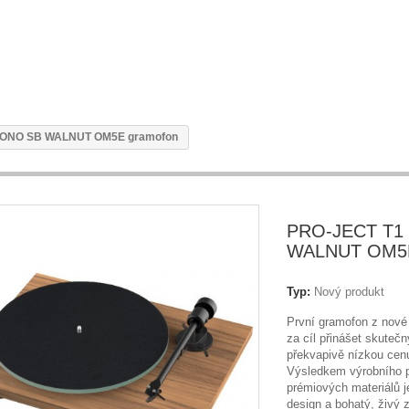
HONO SB WALNUT OM5E gramofon
PRO-JECT T1
WALNUT OM5E
Typ:
Nový produkt
První gramofon z nové 
za cíl přinášet skutečn
překvapivě nízkou cen
Výsledkem výrobního p
prémiových materiálů j
design a bohatý, živý 