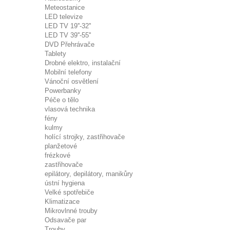
Meteostanice
LED televize
LED TV 19''-32''
LED TV 39''-55''
DVD Přehrávače
Tablety
Drobné elektro, instalační
Mobilní telefony
Vánoční osvětlení
Powerbanky
Péče o tělo
vlasová technika
fény
kulmy
holící strojky, zastřihovače
planžetové
frézkové
zastřihovače
epilátory, depilátory, manikůry
ústní hygiena
Velké spotřebiče
Klimatizace
Mikrovlnné trouby
Odsavače par
Trouby