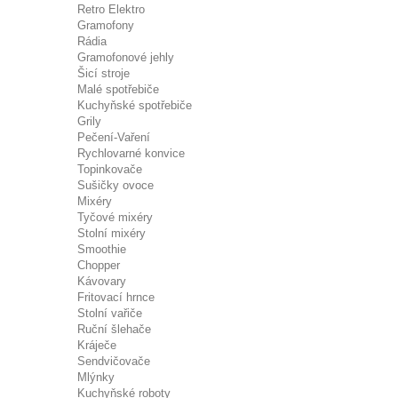
Retro Elektro
Gramofony
Rádia
Gramofonové jehly
Šicí stroje
Malé spotřebiče
Kuchyňské spotřebiče
Grily
Pečení-Vaření
Rychlovarné konvice
Topinkovače
Sušičky ovoce
Mixéry
Tyčové mixéry
Stolní mixéry
Smoothie
Chopper
Kávovary
Fritovací hrnce
Stolní vařiče
Ruční šlehače
Kráječe
Sendvičovače
Mlýnky
Kuchyňské roboty