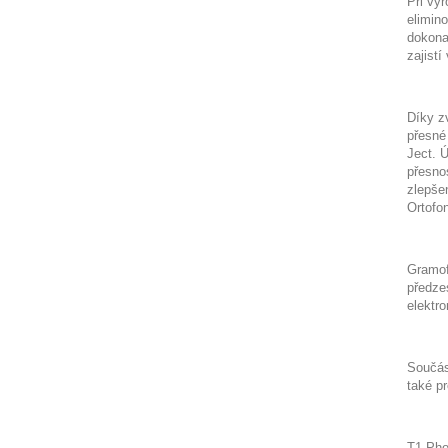
Při výr
elimin
dokona
zajistí
Díky zv
přesné
Ject. Ú
přesno
zlepše
Ortofo
Gramof
předzes
elektro
Součás
také p
T1 Pho