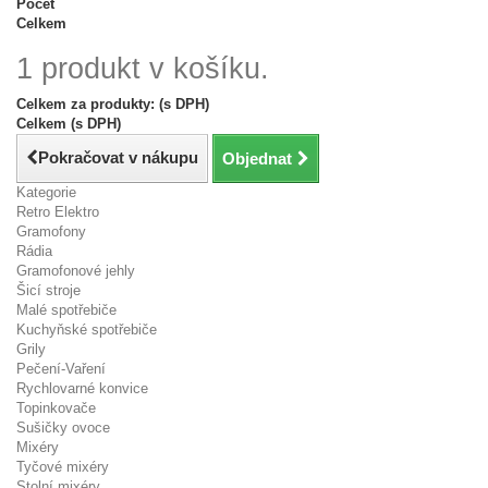
Počet
Celkem
1 produkt v košíku.
Celkem za produkty: (s DPH)
Celkem (s DPH)
Pokračovat v nákupu
Objednat
Kategorie
Retro Elektro
Gramofony
Rádia
Gramofonové jehly
Šicí stroje
Malé spotřebiče
Kuchyňské spotřebiče
Grily
Pečení-Vaření
Rychlovarné konvice
Topinkovače
Sušičky ovoce
Mixéry
Tyčové mixéry
Stolní mixéry