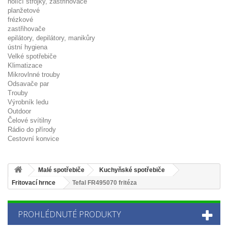
holící strojky, zastřihovače
planžetové
frézkové
zastřihovače
epilátory, depilátory, manikůry
ústní hygiena
Velké spotřebiče
Klimatizace
Mikrovlnné trouby
Odsavače par
Trouby
Výrobník ledu
Outdoor
Čelové svítilny
Rádio do přírody
Cestovní konvice
Malé spotřebiče
Kuchyňské spotřebiče
Fritovací hrnce
Tefal FR495070 fritéza
PROHLÉDNUTÉ PRODUKTY