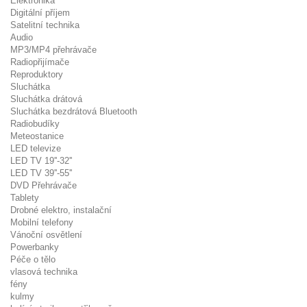
Elektronika
Digitální příjem
Satelitní technika
Audio
MP3/MP4 přehrávače
Radiopřijímače
Reproduktory
Sluchátka
Sluchátka drátová
Sluchátka bezdrátová Bluetooth
Radiobudíky
Meteostanice
LED televize
LED TV 19''-32''
LED TV 39''-55''
DVD Přehrávače
Tablety
Drobné elektro, instalační
Mobilní telefony
Vánoční osvětlení
Powerbanky
Péče o tělo
vlasová technika
fény
kulmy