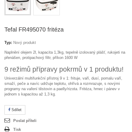
Tefal FR495070 fritéza
Typ:
Nový produkt
Naplnění olejem 2l, kapacita 1,3kg, tepelně izolovaný plášť, rukojeti na
přenášen, protipachový filtr, příkon 1600 W
9 režimů přípravy pokrmů v 1 produktu!
Univerzální multifunkční přístroj 9 v 1: frituje, vaří, dusí, pomalu vaří,
smaží, peče a navíc udržuje teplotu, ohřívá a rozmrazuje, s novými
programy na vaření těstovin a paelly/rizota. Fritéza, hrnec i pánev v
jednom s kapacitou až 1,3 kg.
Sdílet
Poslat příteli
Tisk