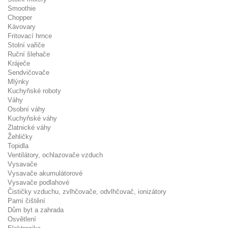
Smoothie
Chopper
Kávovary
Fritovací hrnce
Stolní vařiče
Ruční šlehače
Kráječe
Sendvičovače
Mlýnky
Kuchyňské roboty
Váhy
Osobní váhy
Kuchyňské váhy
Zlatnické váhy
Žehličky
Topidla
Ventilátory, ochlazovače vzduch
Vysavače
Vysavače akumulátorové
Vysavače podlahové
Čističky vzduchu, zvlhčovače, odvlhčovač, ionizátory
Parní čištění
Dům byt a zahrada
Osvětlení