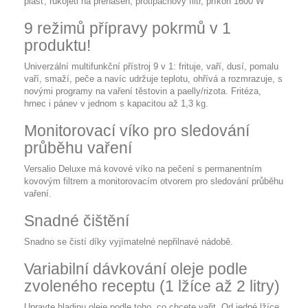
plášť, rukojeti na přenášen, protipachový filtr, příkon 1600 W
9 režimů přípravy pokrmů v 1
produktu!
Univerzální multifunkční přístroj 9 v 1: frituje, vaří, dusí, pomalu
vaří, smaží, peče a navíc udržuje teplotu, ohřívá a rozmrazuje, s
novými programy na vaření těstovin a paelly/rizota. Fritéza,
hrnec i pánev v jednom s kapacitou až 1,3 kg.
Monitorovací víko pro sledování
průběhu vaření
Versalio Deluxe má kovové víko na pečení s permanentním
kovovým filtrem a monitorovacím otvorem pro sledování průběhu
vaření.
Snadné čištění
Snadno se čistí díky vyjímatelné nepřilnavé nádobě.
Variabilní dávkování oleje podle
zvoleného receptu (1 lžíce až 2 litry)
Upravte hladinu oleje podle toho, co chcete vařit. Od jedné lžíce