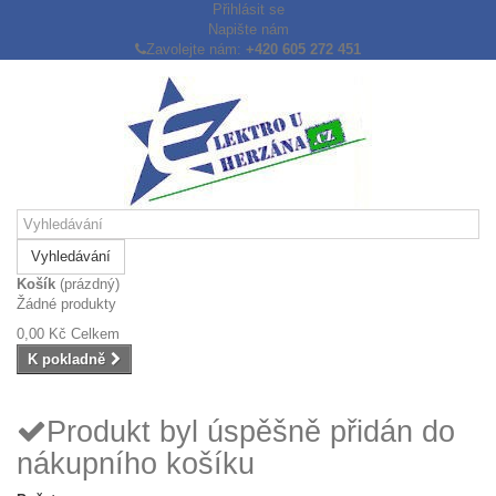
Přihlásit se
Napište nám
Zavolejte nám:
+420 605 272 451
Vyhledávání
Košík
(prázdný)
Žádné produkty
0,00 Kč
Celkem
K pokladně
Produkt byl úspěšně přidán do
nákupního košíku