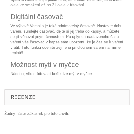
oleje ke smažení až po 2 l oleje k fritování.
Digitální časovač
Ve výbavě Versalio je také odnímatelný časovač. Nastavte dobu
vaření, sundejte časovač, dejte si jej třeba do kapsy, a můžete
se jít věnovat jiným činnostem. Po uplynutí nastaveného času
vaření vás časovač v kapse sám upozorní, že je čas se k vaření
vrátit. Tuto funkci oceníte zejména při dlouhém vaření na mírné
teplotě!
Možnost mytí v myčce
Nádobu, víko i fritovací košík lze mýt v myčce.
RECENZE
Žádný názor zákazník pro tuto chvíli.