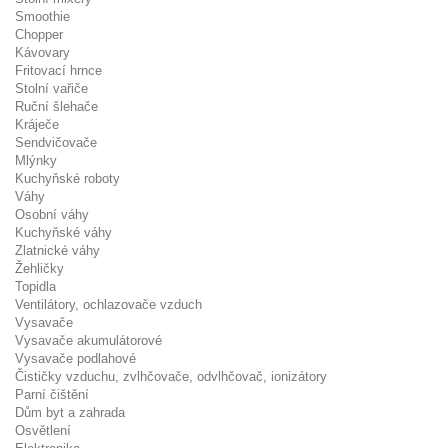
Smoothie
Chopper
Kávovary
Fritovací hrnce
Stolní vařiče
Ruční šlehače
Kráječe
Sendvičovače
Mlýnky
Kuchyňské roboty
Váhy
Osobní váhy
Kuchyňské váhy
Zlatnické váhy
Žehličky
Topidla
Ventilátory, ochlazovače vzduch
Vysavače
Vysavače akumulátorové
Vysavače podlahové
Čističky vzduchu, zvlhčovače, odvlhčovač, ionizátory
Parní čištění
Dům byt a zahrada
Osvětlení