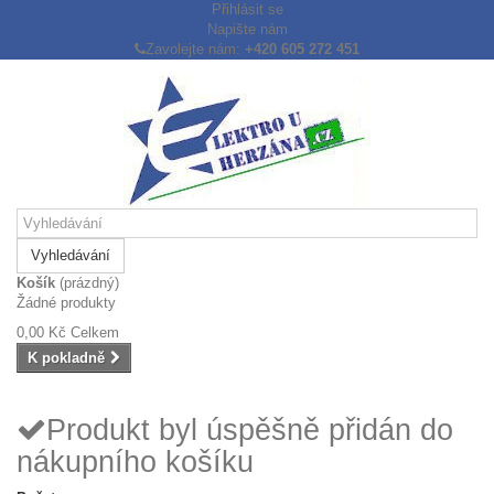
Přihlásit se
Napište nám
Zavolejte nám:
+420 605 272 451
Vyhledávání
Košík
(prázdný)
Žádné produkty
0,00 Kč
Celkem
K pokladně
Produkt byl úspěšně přidán do
nákupního košíku