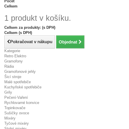
Počet
Celkem
1 produkt v košíku.
Celkem za produkty: (s DPH)
Celkem (s DPH)
Pokračovat v nákupu
Objednat
Kategorie
Retro Elektro
Gramofony
Rádia
Gramofonové jehly
Šicí stroje
Malé spotřebiče
Kuchyňské spotřebiče
Grily
Pečení-Vaření
Rychlovarné konvice
Topinkovače
Sušičky ovoce
Mixéry
Tyčové mixéry
Stolní mixéry