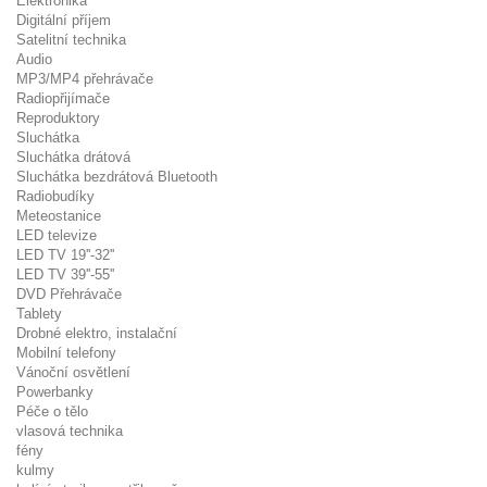
Elektronika
Digitální příjem
Satelitní technika
Audio
MP3/MP4 přehrávače
Radiopřijímače
Reproduktory
Sluchátka
Sluchátka drátová
Sluchátka bezdrátová Bluetooth
Radiobudíky
Meteostanice
LED televize
LED TV 19''-32''
LED TV 39''-55''
DVD Přehrávače
Tablety
Drobné elektro, instalační
Mobilní telefony
Vánoční osvětlení
Powerbanky
Péče o tělo
vlasová technika
fény
kulmy