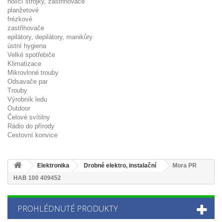
holící strojky, zastřihovače
planžetové
frézkové
zastřihovače
epilátory, depilátory, manikůry
ústní hygiena
Velké spotřebiče
Klimatizace
Mikrovlnné trouby
Odsavače par
Trouby
Výrobník ledu
Outdoor
Čelové svítilny
Rádio do přírody
Cestovní konvice
Elektronika
Drobné elektro, instalační
Mora PR
HAB 100 409452
PROHLÉDNUTÉ PRODUKTY