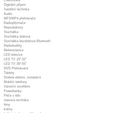
Elektronika
Digitální příjem
Satelitní technika
Audio
MP3/MP4 přehrávače
Radiopřijímače
Reproduktory
Sluchátka
Sluchátka drátová
Sluchátka bezdrátová Bluetooth
Radiobudíky
Meteostanice
LED televize
LED TV 19''-32''
LED TV 39''-55''
DVD Přehrávače
Tablety
Drobné elektro, instalační
Mobilní telefony
Vánoční osvětlení
Powerbanky
Péče o tělo
vlasová technika
fény
kulmy