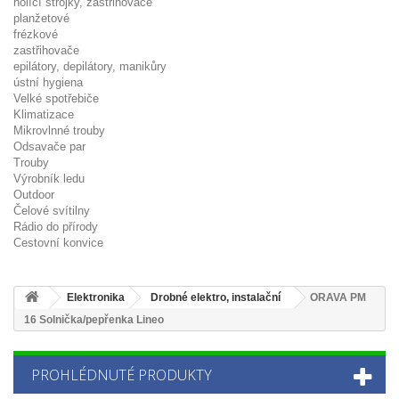
holící strojky, zastřihovače
planžetové
frézkové
zastřihovače
epilátory, depilátory, manikůry
ústní hygiena
Velké spotřebiče
Klimatizace
Mikrovlnné trouby
Odsavače par
Trouby
Výrobník ledu
Outdoor
Čelové svítilny
Rádio do přírody
Cestovní konvice
Elektronika
Drobné elektro, instalační
ORAVA PM
16 Solnička/pepřenka Lineo
PROHLÉDNUTÉ PRODUKTY