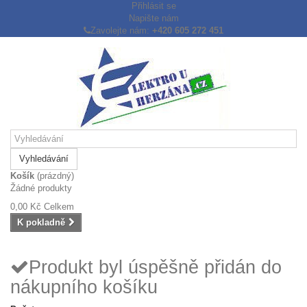
Přihlásit se
Napište nám
Zavolejte nám:
+420 605 272 451
Vyhledávání
Košík
(prázdný)
Žádné produkty
0,00 Kč
Celkem
K pokladně
Produkt byl úspěšně přidán do
nákupního košíku