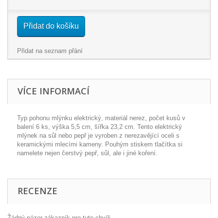
Přidat do košíku
Přidat na seznam přání
VÍCE INFORMACÍ
Typ pohonu mlýnku elektrický, materiál nerez, počet kusů v
balení 6 ks, výška 5,5 cm, šířka 23,2 cm.
Tento elektrický
mlýnek na sůl nebo pepř je vyroben z nerezavějící oceli s
keramickými mlecími kameny. Pouhým stiskem tlačítka si
namelete nejen čerstvý pepř, sůl, ale i jiné koření.
RECENZE
Žádný názor zákazník pro tuto chvíli.