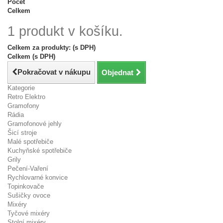
Počet
Celkem
1 produkt v košíku.
Celkem za produkty: (s DPH)
Celkem (s DPH)
Pokračovat v nákupu
Objednat
Kategorie
Retro Elektro
Gramofony
Rádia
Gramofonové jehly
Šicí stroje
Malé spotřebiče
Kuchyňské spotřebiče
Grily
Pečení-Vaření
Rychlovarné konvice
Topinkovače
Sušičky ovoce
Mixéry
Tyčové mixéry
Stolní mixéry