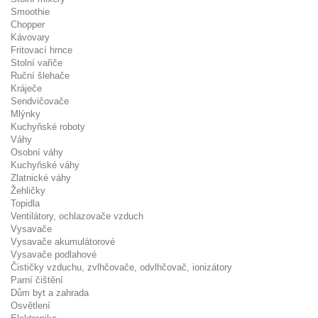
Smoothie
Chopper
Kávovary
Fritovací hrnce
Stolní vařiče
Ruční šlehače
Kráječe
Sendvičovače
Mlýnky
Kuchyňské roboty
Váhy
Osobní váhy
Kuchyňské váhy
Zlatnické váhy
Žehličky
Topidla
Ventilátory, ochlazovače vzduch
Vysavače
Vysavače akumulátorové
Vysavače podlahové
Čističky vzduchu, zvlhčovače, odvlhčovač, ionizátory
Parní čištění
Dům byt a zahrada
Osvětlení