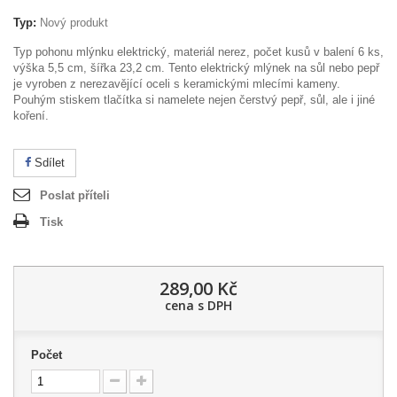
Typ:
Nový produkt
Typ pohonu mlýnku elektrický, materiál nerez, počet kusů v balení 6 ks,
výška 5,5 cm, šířka 23,2 cm.
Tento elektrický mlýnek na sůl nebo pepř
je vyroben z nerezavějící oceli s keramickými mlecími kameny.
Pouhým stiskem tlačítka si namelete nejen čerstvý pepř, sůl, ale i jiné
koření.
Sdílet
Poslat příteli
Tisk
289,00 Kč
cena s DPH
Počet