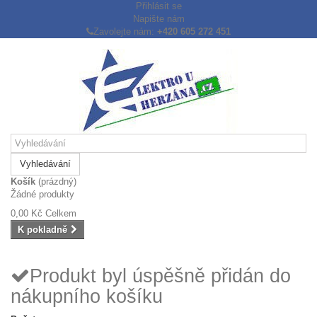
Přihlásit se
Napište nám
Zavolejte nám:
+420 605 272 451
Vyhledávání
Košík
(prázdný)
Žádné produkty
0,00 Kč
Celkem
K pokladně
Produkt byl úspěšně přidán do
nákupního košíku