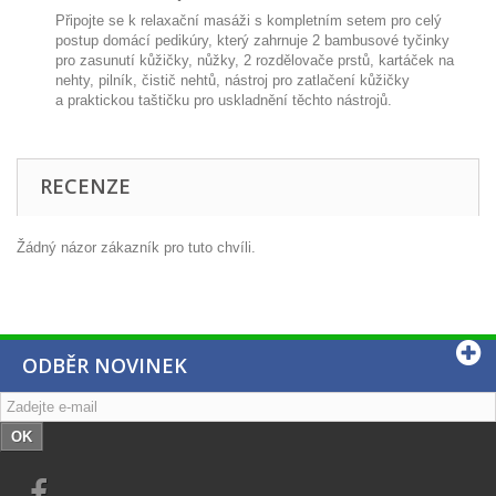
Připojte se k relaxační masáži s kompletním setem pro celý
postup domácí pedikúry, který zahrnuje 2 bambusové tyčinky
pro zasunutí kůžičky, nůžky, 2 rozdělovače prstů, kartáček na
nehty, pilník, čistič nehtů, nástroj pro zatlačení kůžičky
a
praktickou taštičku pro uskladnění těchto nástrojů.
RECENZE
Žádný názor zákazník pro tuto chvíli.
ODBĚR NOVINEK
OK