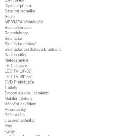
Elektronika
Digitální příjem
Satelitní technika
Audio
MP3/MP4 přehrávače
Radiopřijímače
Reproduktory
Sluchátka
Sluchátka drátová
Sluchátka bezdrátová Bluetooth
Radiobudíky
Meteostanice
LED televize
LED TV 19''-32''
LED TV 39''-55''
DVD Přehrávače
Tablety
Drobné elektro, instalační
Mobilní telefony
Vánoční osvětlení
Powerbanky
Péče o tělo
vlasová technika
fény
kulmy