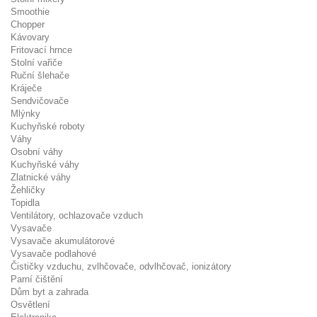
Smoothie
Chopper
Kávovary
Fritovací hrnce
Stolní vařiče
Ruční šlehače
Kráječe
Sendvičovače
Mlýnky
Kuchyňské roboty
Váhy
Osobní váhy
Kuchyňské váhy
Zlatnické váhy
Žehličky
Topidla
Ventilátory, ochlazovače vzduch
Vysavače
Vysavače akumulátorové
Vysavače podlahové
Čističky vzduchu, zvlhčovače, odvlhčovač, ionizátory
Parní čištění
Dům byt a zahrada
Osvětlení