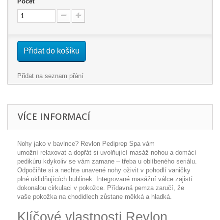
Počet
Přidat do košíku
Přidat na seznam přání
VÍCE INFORMACÍ
Nohy jako v bavlnce? Revlon Pediprep Spa vám
umožní
relaxovat a dopřát si uvolňující masáž nohou
a domácí
pedikúru kdykoliv se vám zamane – třeba u oblíbeného seriálu.
Odpočiňte si a nechte unavené nohy oživit v pohodlí vaničky
plné uklidňujících bublinek. Integrované masážní válce zajistí
dokonalou cirkulaci v pokožce. Přídavná pemza zaručí, že
vaše
pokožka na chodidlech zůstane měkká a hladká.
Klíčové vlastnosti Revlon