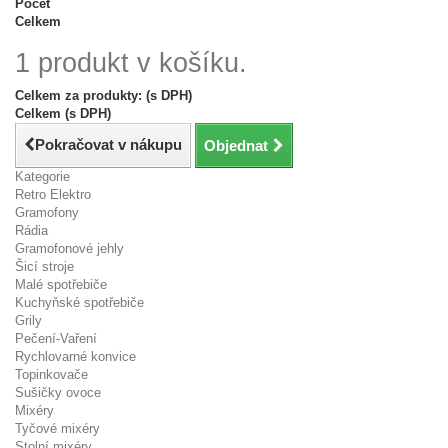
Počet
Celkem
1 produkt v košíku.
Celkem za produkty: (s DPH)
Celkem (s DPH)
Pokračovat v nákupu
Objednat
Kategorie
Retro Elektro
Gramofony
Rádia
Gramofonové jehly
Šicí stroje
Malé spotřebiče
Kuchyňské spotřebiče
Grily
Pečení-Vaření
Rychlovarné konvice
Topinkovače
Sušičky ovoce
Mixéry
Tyčové mixéry
Stolní mixéry