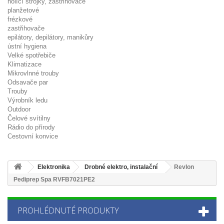
holící strojky, zastřihovače
planžetové
frézkové
zastřihovače
epilátory, depilátory, manikůry
ústní hygiena
Velké spotřebiče
Klimatizace
Mikrovlnné trouby
Odsavače par
Trouby
Výrobník ledu
Outdoor
Čelové svítilny
Rádio do přírody
Cestovní konvice
Elektronika
Drobné elektro, instalační
Revlon
Pediprep Spa RVFB7021PE2
PROHLÉDNUTÉ PRODUKTY