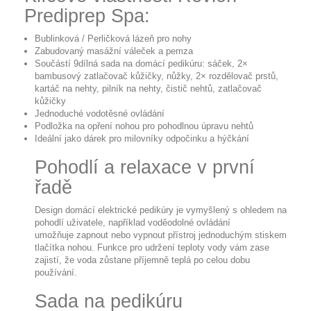
Prediprep Spa:
Bublinková / Perličková lázeň pro nohy
Zabudovaný masážní váleček a pemza
Součástí 9dílná sada na domácí pedikúru: sáček, 2×
bambusový zatlačovač kůžičky, nůžky, 2× rozdělovač prstů,
kartáč na nehty, pilník na nehty, čistič nehtů, zatlačovač
kůžičky
Jednoduché vodotěsné ovládání
Podložka na opření nohou pro pohodlnou úpravu nehtů
Ideální jako dárek pro milovníky odpočinku a hýčkání
Pohodlí a relaxace v první
řadě
Design domácí elektrické pedikúry je vymyšlený s ohledem na
pohodlí uživatele, například voděodolné ovládání
umožňuje
zapnout nebo vypnout přístroj jednoduchým stiskem
tlačítka nohou
. Funkce pro udržení teploty vody vám zase
zajistí, že voda zůstane příjemně teplá po celou dobu
používání.
Sada na pedikúru