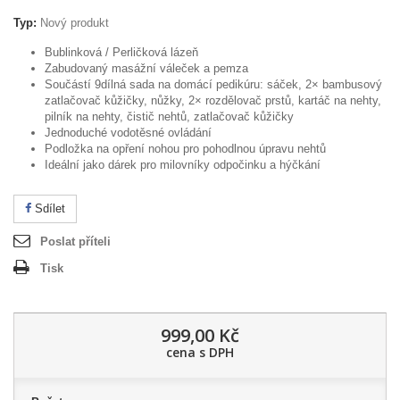
Typ:
Nový produkt
Bublinková / Perličková lázeň
Zabudovaný masážní váleček a pemza
Součástí 9dílná sada na domácí pedikúru: sáček, 2× bambusový
zatlačovač kůžičky, nůžky, 2× rozdělovač prstů, kartáč na nehty,
pilník na nehty, čistič nehtů, zatlačovač kůžičky
Jednoduché vodotěsné ovládání
Podložka na opření nohou pro pohodlnou úpravu nehtů
Ideální jako dárek pro milovníky odpočinku a hýčkání
Sdílet
Poslat příteli
Tisk
999,00 Kč
cena s DPH